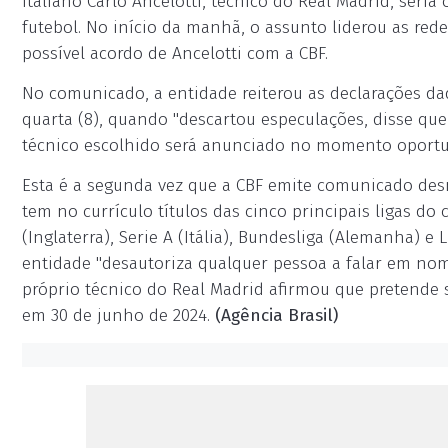
italiano Carlo Ancelotti, técnico do Real Madrid, seri
futebol. No início da manhã, o assunto liderou as re
possível acordo de Ancelotti com a CBF.
No comunicado, a entidade reiterou as declarações da
quarta (8), quando "descartou especulações, disse que
técnico escolhido será anunciado no momento oportu
Esta é a segunda vez que a CBF emite comunicado desm
tem no currículo títulos das cinco principais ligas do
(Inglaterra), Serie A (Itália), Bundesliga (Alemanha) e
entidade "desautoriza qualquer pessoa a falar em nome
próprio técnico do Real Madrid afirmou que pretende 
em 30 de junho de 2024.
(Agência Brasil)