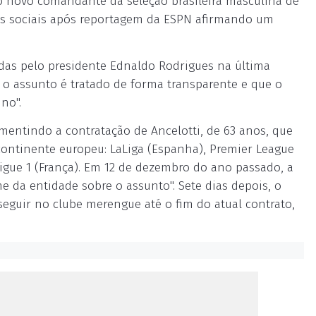
a o novo comandante da seleção brasileira masculina de
des sociais após reportagem da ESPN afirmando um
das pelo presidente Ednaldo Rodrigues na última
 o assunto é tratado de forma transparente e que o
no".
entindo a contratação de Ancelotti, de 63 anos, que
 continente europeu: LaLiga (Espanha), Premier League
 Ligue 1 (França). Em 12 de dezembro do ano passado, a
 da entidade sobre o assunto". Sete dias depois, o
seguir no clube merengue até o fim do atual contrato,