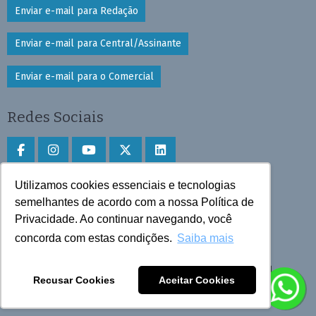
Enviar e-mail para Redação
Enviar e-mail para Central/Assinante
Enviar e-mail para o Comercial
Redes Sociais
Utilizamos cookies essenciais e tecnologias
Faça download do aplicativo
semelhantes de acordo com a nossa Política de
Privacidade. Ao continuar navegando, você
Play Store e App Store
concorda com estas condições.
Saiba mais
Todos os direitos reservados © 2025 Cruzeiro do Sul
Recusar Cookies
Aceitar Cookies