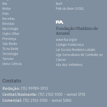
Mix
Burh
Motor
Pink do Bem OSSEL
Pets
Receitas
Revistas
Fundação Ubaldino do
Necrologia
Amaral
Outro Olhar
Presença
www.fua.org.br
São Bento
Colégio Politécnico
Tá na Rede
Lar Escola Monteiro Lobato
Tecnologia
Liga Sorocabana de Combate ao
Turismo
Câncer
Uniso Ciência
Vila dos Velhinhos
Contato
Redação:
(15) 99789-3913
Central/Assinante:
(15) 2102-5100 - ramal 5110
Comercial:
(15) 2102-5100 - ramal 5060