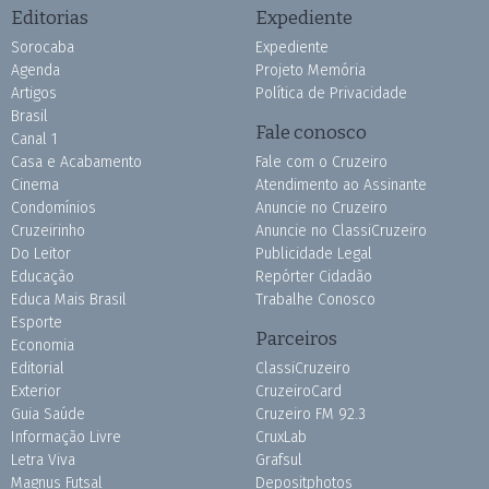
Editorias
Expediente
Sorocaba
Expediente
Agenda
Projeto Memória
Artigos
Política de Privacidade
Brasil
Fale conosco
Canal 1
Casa e Acabamento
Fale com o Cruzeiro
Cinema
Atendimento ao Assinante
Condomínios
Anuncie no Cruzeiro
Cruzeirinho
Anuncie no ClassiCruzeiro
Do Leitor
Publicidade Legal
Educação
Repórter Cidadão
Educa Mais Brasil
Trabalhe Conosco
Esporte
Parceiros
Economia
Editorial
ClassiCruzeiro
Exterior
CruzeiroCard
Guia Saúde
Cruzeiro FM 92.3
Informação Livre
CruxLab
Letra Viva
Grafsul
Magnus Futsal
Depositphotos