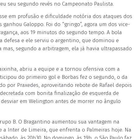
freu seu segundo revés no Campeonato Paulista.
passe em profusão e dificuldade notória dos ataques dos
 ganhou Galoppo. Foi do “gringo”, agora um dos vice-
 Bragança, aos 19 minutos do segundo tempo. A bola
defesa e ele serviu o argentino, que dominou e
a mas, segundo a arbitragem, ela já havia ultrapassado
aixinha, abriu a equipe e a tornou ofensiva com a
ticipou do primeiro gol e Borbas fez o segundo, o da
ado por Praxedes, aproveitando rebote de Rafael depois
i decretada com bonita finalização de esquerda de
 desviar em Welington antes de morrer no ângulo
 Grupo B. O Bragantino aumentou sua vantagem na
 a Inter de Limeira, que enfrenta o Palmeiras hoje. Na
sábado, às 20h30. No domingo, às 19h, o São Paulo faz