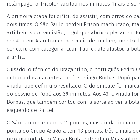
relâmpago, o Tricolor vacilou nos minutos finais e so
A primeira etapa foi difícil de assistir, com erros de 
dois times. O São Paulo perdeu Erison machucado, mas
artilheiros do Paulistão, o gol que abriu o placar em
chegou em Alan Franco por meio de um lançamento da 
concluiu com categoria. Luan Patrick até afastou a bol
a linha.
Ousado, o técnico do Bragantino, o português Pedro C
entrada dos atacantes Popó e Thiago Borbas. Popó par
virada, que definiu o resultado. O do empate foi marc
do desvio de Popó aos 39 minutos. Aos 43, a virada fo
Borbas, que também contou com a sorte ao ver a bola
esquerdo de Rafael.
O São Paulo parou nos 11 pontos, mas ainda lidera o
ponta do Grupo A: agora tem 13 pontos, três a mais que
próxima rodada, o Massa Bruta enfrenta o Mirassol no 