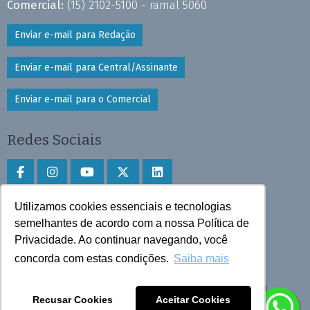
Comercial:
(15) 2102-5100 - ramal 5060
Enviar e-mail para Redação
Enviar e-mail para Central/Assinante
Enviar e-mail para o Comercial
Redes Sociais
Utilizamos cookies essenciais e tecnologias
Faça download do aplicativo
semelhantes de acordo com a nossa Política de
Play Store e App Store
Privacidade. Ao continuar navegando, você
concorda com estas condições.
Saiba mais
Todos os direitos reservados © 2025 Cruzeiro do Sul
Recusar Cookies
Aceitar Cookies