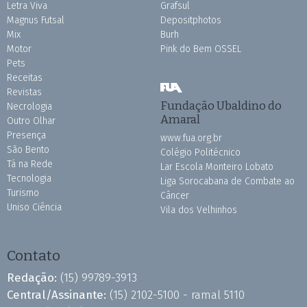
Letra Viva
Grafsul
Magnus Futsal
Depositphotos
Mix
Burh
Motor
Pink do Bem OSSEL
Pets
Receitas
Revistas
Fundação Ubaldino do
Necrologia
Amaral
Outro Olhar
Presença
www.fua.org.br
São Bento
Colégio Politécnico
Tá na Rede
Lar Escola Monteiro Lobato
Tecnologia
Liga Sorocabana de Combate ao
Turismo
Câncer
Uniso Ciência
Vila dos Velhinhos
Contato
Redação:
(15) 99789-3913
Central/Assinante:
(15) 2102-5100 - ramal 5110