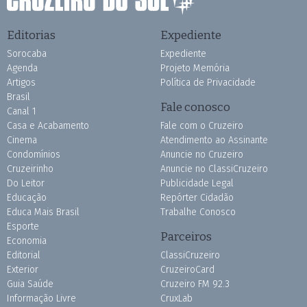
Editorias
Expediente
Sorocaba
Expediente
Agenda
Projeto Memória
Artigos
Política de Privacidade
Brasil
Fale conosco
Canal 1
Casa e Acabamento
Fale com o Cruzeiro
Cinema
Atendimento ao Assinante
Condomínios
Anuncie no Cruzeiro
Cruzeirinho
Anuncie no ClassiCruzeiro
Do Leitor
Publicidade Legal
Educação
Repórter Cidadão
Educa Mais Brasil
Trabalhe Conosco
Esporte
Parceiros
Economia
Editorial
ClassiCruzeiro
Exterior
CruzeiroCard
Guia Saúde
Cruzeiro FM 92.3
Informação Livre
CruxLab