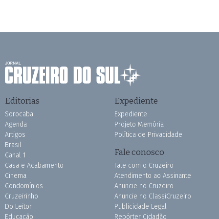
Editorias
Expediente
Sorocaba
Expediente
Agenda
Projeto Memória
Artigos
Política de Privacidade
Brasil
Fale conosco
Canal 1
Casa e Acabamento
Fale com o Cruzeiro
Cinema
Atendimento ao Assinante
Condomínios
Anuncie no Cruzeiro
Cruzeirinho
Anuncie no ClassiCruzeiro
Do Leitor
Publicidade Legal
Educação
Repórter Cidadão