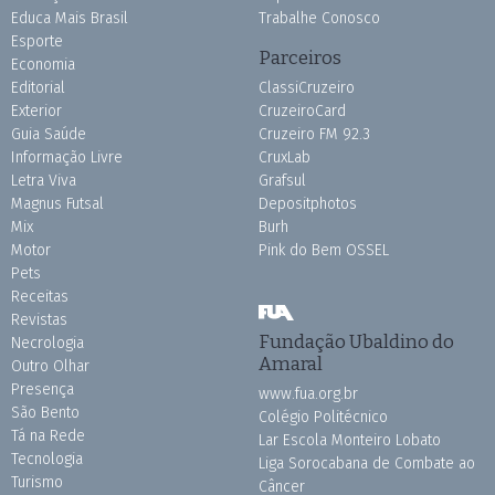
Educa Mais Brasil
Trabalhe Conosco
Esporte
Parceiros
Economia
Editorial
ClassiCruzeiro
Exterior
CruzeiroCard
Guia Saúde
Cruzeiro FM 92.3
Informação Livre
CruxLab
Letra Viva
Grafsul
Magnus Futsal
Depositphotos
Mix
Burh
Motor
Pink do Bem OSSEL
Pets
Receitas
Revistas
Fundação Ubaldino do
Necrologia
Amaral
Outro Olhar
Presença
www.fua.org.br
São Bento
Colégio Politécnico
Tá na Rede
Lar Escola Monteiro Lobato
Tecnologia
Liga Sorocabana de Combate ao
Turismo
Câncer