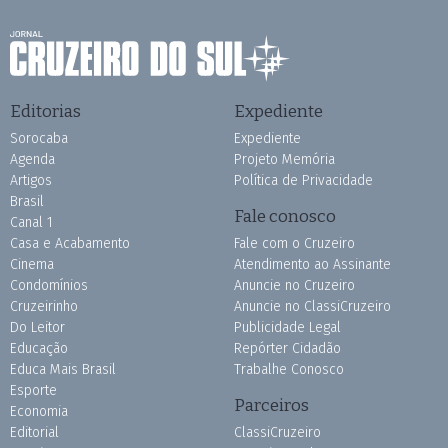
Editorias
Expediente
Sorocaba
Expediente
Agenda
Projeto Memória
Artigos
Política de Privacidade
Brasil
Fale conosco
Canal 1
Casa e Acabamento
Fale com o Cruzeiro
Cinema
Atendimento ao Assinante
Condomínios
Anuncie no Cruzeiro
Cruzeirinho
Anuncie no ClassiCruzeiro
Do Leitor
Publicidade Legal
Educação
Repórter Cidadão
Educa Mais Brasil
Trabalhe Conosco
Esporte
Parceiros
Economia
Editorial
ClassiCruzeiro