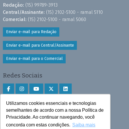
Redação:
(15) 99789-3913
Central/Assinante:
(15) 2102-5100 - ramal 5110
Comercial:
(15) 2102-5100 - ramal 5060
Enviar e-mail para Redação
Enviar e-mail para Central/Assinante
Enviar e-mail para o Comercial
Redes Sociais
Utilizamos cookies essenciais e tecnologias
Faça download do aplicativo
semelhantes de acordo com a nossa Política de
Play Store e App Store
Privacidade. Ao continuar navegando, você
concorda com estas condições.
Saiba mais