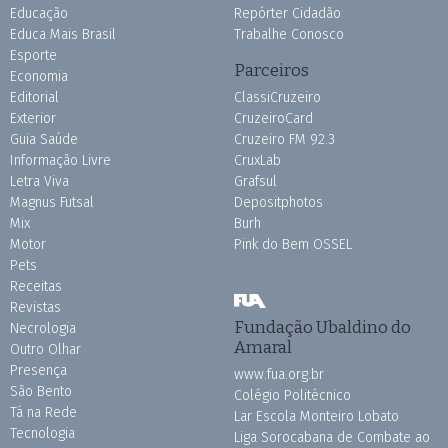
Educação
Repórter Cidadão
Educa Mais Brasil
Trabalhe Conosco
Esporte
Parceiros
Economia
Editorial
ClassiCruzeiro
Exterior
CruzeiroCard
Guia Saúde
Cruzeiro FM 92.3
Informação Livre
CruxLab
Letra Viva
Grafsul
Magnus Futsal
Depositphotos
Mix
Burh
Motor
Pink do Bem OSSEL
Pets
Receitas
Revistas
Fundação Ubaldino do
Necrologia
Amaral
Outro Olhar
Presença
www.fua.org.br
São Bento
Colégio Politécnico
Tá na Rede
Lar Escola Monteiro Lobato
Tecnologia
Liga Sorocabana de Combate ao