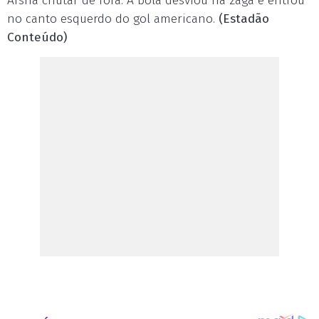
Afsha chutar de fora. A bola desviou na zaga e entrou
no canto esquerdo do gol americano.
(Estadão
Conteúdo)