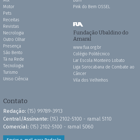
Mix
Burh
Motor
Pink do Bem OSSEL
Pets
Receitas
Revistas
Fundação Ubaldino do
Necrologia
Amaral
Outro Olhar
Presença
www.fua.org.br
São Bento
Colégio Politécnico
Tá na Rede
Lar Escola Monteiro Lobato
Tecnologia
Liga Sorocabana de Combate ao
Turismo
Câncer
Uniso Ciência
Vila dos Velhinhos
Contato
Redação:
(15) 99789-3913
Central/Assinante:
(15) 2102-5100 - ramal 5110
Comercial:
(15) 2102-5100 - ramal 5060