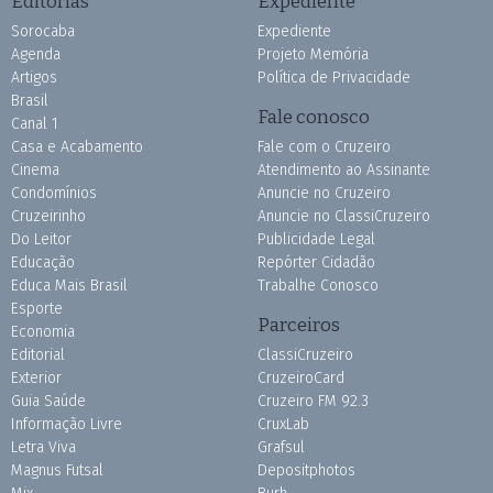
Editorias
Expediente
Sorocaba
Expediente
Agenda
Projeto Memória
Artigos
Política de Privacidade
Brasil
Fale conosco
Canal 1
Casa e Acabamento
Fale com o Cruzeiro
Cinema
Atendimento ao Assinante
Condomínios
Anuncie no Cruzeiro
Cruzeirinho
Anuncie no ClassiCruzeiro
Do Leitor
Publicidade Legal
Educação
Repórter Cidadão
Educa Mais Brasil
Trabalhe Conosco
Esporte
Parceiros
Economia
Editorial
ClassiCruzeiro
Exterior
CruzeiroCard
Guia Saúde
Cruzeiro FM 92.3
Informação Livre
CruxLab
Letra Viva
Grafsul
Magnus Futsal
Depositphotos