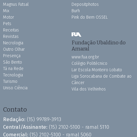
Magnus Futsal
Depositphotos
Mix
Burh
Motor
Pink do Bem OSSEL
Pets
Receitas
Revistas
Fundação Ubaldino do
Necrologia
Amaral
Outro Olhar
Presença
www.fua.org.br
São Bento
Colégio Politécnico
Tá na Rede
Lar Escola Monteiro Lobato
Tecnologia
Liga Sorocabana de Combate ao
Turismo
Câncer
Uniso Ciência
Vila dos Velhinhos
Contato
Redação:
(15) 99789-3913
Central/Assinante:
(15) 2102-5100 - ramal 5110
Comercial:
(15) 2102-5100 - ramal 5060