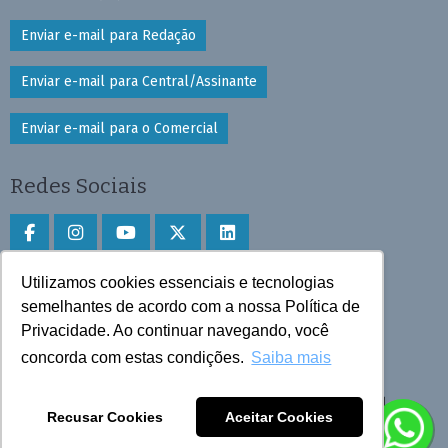
Enviar e-mail para Redação
Enviar e-mail para Central/Assinante
Enviar e-mail para o Comercial
Redes Sociais
Utilizamos cookies essenciais e tecnologias
Faça download do aplicativo
semelhantes de acordo com a nossa Política de
Privacidade. Ao continuar navegando, você
Play Store e App Store
concorda com estas condições.
Saiba mais
Todos os direitos reservados © 2025 Cruzeiro do Sul
Recusar Cookies
Aceitar Cookies