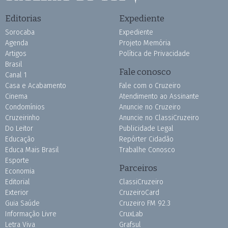
Editorias
Expediente
Sorocaba
Expediente
Agenda
Projeto Memória
Artigos
Política de Privacidade
Brasil
Fale conosco
Canal 1
Casa e Acabamento
Fale com o Cruzeiro
Cinema
Atendimento ao Assinante
Condomínios
Anuncie no Cruzeiro
Cruzeirinho
Anuncie no ClassiCruzeiro
Do Leitor
Publicidade Legal
Educação
Repórter Cidadão
Educa Mais Brasil
Trabalhe Conosco
Esporte
Parceiros
Economia
Editorial
ClassiCruzeiro
Exterior
CruzeiroCard
Guia Saúde
Cruzeiro FM 92.3
Informação Livre
CruxLab
Letra Viva
Grafsul