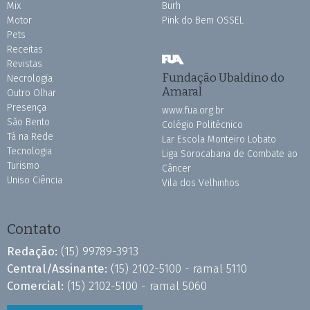
Mix
Burh
Motor
Pink do Bem OSSEL
Pets
Receitas
Revistas
Fundação Ubaldino do
Necrologia
Amaral
Outro Olhar
Presença
www.fua.org.br
São Bento
Colégio Politécnico
Tá na Rede
Lar Escola Monteiro Lobato
Tecnologia
Liga Sorocabana de Combate ao
Turismo
Câncer
Uniso Ciência
Vila dos Velhinhos
Contato
Redação:
(15) 99789-3913
Central/Assinante:
(15) 2102-5100 - ramal 5110
Comercial:
(15) 2102-5100 - ramal 5060