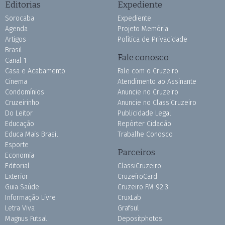
Editorias
Expediente
Sorocaba
Expediente
Agenda
Projeto Memória
Artigos
Política de Privacidade
Brasil
Fale conosco
Canal 1
Casa e Acabamento
Fale com o Cruzeiro
Cinema
Atendimento ao Assinante
Condomínios
Anuncie no Cruzeiro
Cruzeirinho
Anuncie no ClassiCruzeiro
Do Leitor
Publicidade Legal
Educação
Repórter Cidadão
Educa Mais Brasil
Trabalhe Conosco
Esporte
Parceiros
Economia
Editorial
ClassiCruzeiro
Exterior
CruzeiroCard
Guia Saúde
Cruzeiro FM 92.3
Informação Livre
CruxLab
Letra Viva
Grafsul
Magnus Futsal
Depositphotos