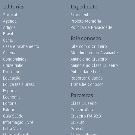
Editorias
Expediente
Sorocaba
Expediente
Agenda
Projeto Memória
Artigos
Política de Privacidade
Brasil
Fale conosco
Canal 1
Casa e Acabamento
Fale com o Cruzeiro
Cinema
Atendimento ao Assinante
Condomínios
Anuncie no Cruzeiro
Cruzeirinho
Anuncie no ClassiCruzeiro
Do Leitor
Publicidade Legal
Educação
Repórter Cidadão
Educa Mais Brasil
Trabalhe Conosco
Esporte
Parceiros
Economia
Editorial
ClassiCruzeiro
Exterior
CruzeiroCard
Guia Saúde
Cruzeiro FM 92.3
Informação Livre
CruxLab
Letra Viva
Grafsul