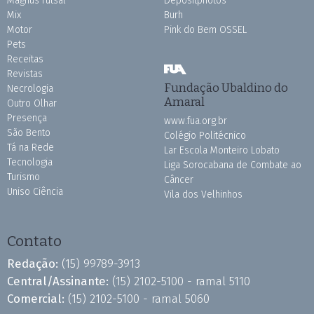
Magnus Futsal
Depositphotos
Mix
Burh
Motor
Pink do Bem OSSEL
Pets
Receitas
Revistas
Fundação Ubaldino do
Necrologia
Amaral
Outro Olhar
Presença
www.fua.org.br
São Bento
Colégio Politécnico
Tá na Rede
Lar Escola Monteiro Lobato
Tecnologia
Liga Sorocabana de Combate ao
Turismo
Câncer
Uniso Ciência
Vila dos Velhinhos
Contato
Redação:
(15) 99789-3913
Central/Assinante:
(15) 2102-5100 - ramal 5110
Comercial:
(15) 2102-5100 - ramal 5060