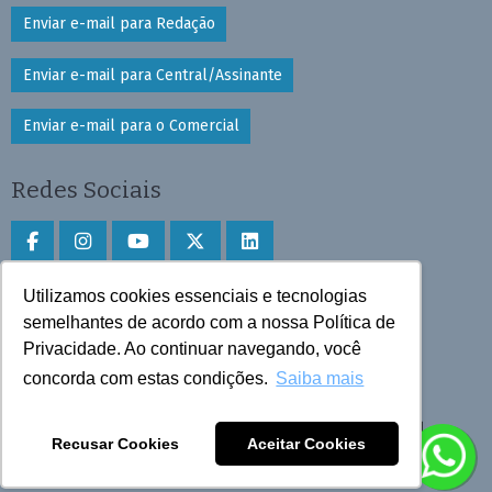
Enviar e-mail para Redação
Enviar e-mail para Central/Assinante
Enviar e-mail para o Comercial
Redes Sociais
Utilizamos cookies essenciais e tecnologias
Faça download do aplicativo
semelhantes de acordo com a nossa Política de
Play Store e App Store
Privacidade. Ao continuar navegando, você
concorda com estas condições.
Saiba mais
Todos os direitos reservados © 2025 Cruzeiro do Sul
Recusar Cookies
Aceitar Cookies