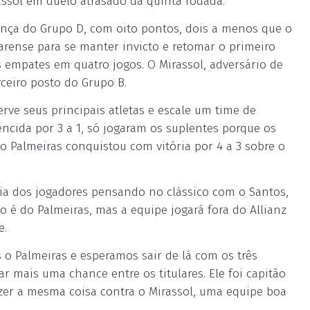
assol em duelo atrasado da quinta rodada.
ança do Grupo D, com oito pontos, dois a menos que o
arense para se manter invicto e retomar o primeiro
s empates em quatro jogos. O Mirassol, adversário de
ceiro posto do Grupo B.
erve seus principais atletas e escale um time de
encida por 3 a 1, só jogaram os suplentes porque os
 o Palmeiras conquistou com vitória por 4 a 3 sobre o
ia dos jogadores pensando no clássico com o Santos,
é do Palmeiras, mas a equipe jogará fora do Allianz
e.
 Palmeiras e esperamos sair de lá com os três
r mais uma chance entre os titulares. Ele foi capitão
zer a mesma coisa contra o Mirassol, uma equipe boa