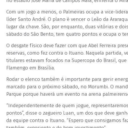
no estádio José Maria de Campos Maia, enfrenta o Mir
Com um jogo a menos, o Palmeiras ocupa a vice-lider
líder Santo André. O plano é vencer o Leão da Araraqu
lugar da chave. São, por enquanto, duas vitórias e doi
sábado do São Bento, tem quatro pontos e ocupa o ter
O desgate físico deve fazer com que Abel Ferreira pres
reservas, como fez contra o Ituano. Naquela partida, v
titulares estavam focados na Supercopa do Brasil, que
Flamengo em Brasília.
Rodar o elenco também é importante para gerir energ
marcado para o próximo sábado, no Morumbi. O mando 
Parque porque haverá um evento na arena palmeirens
“Independentemente de quem jogue, representaremos o
pontos”, disse o zagueiro Luan, um dos que deve ganha
da equipe contra o Ituano. “Espero que consigamos fa
também, experiente e de bom investimento”.