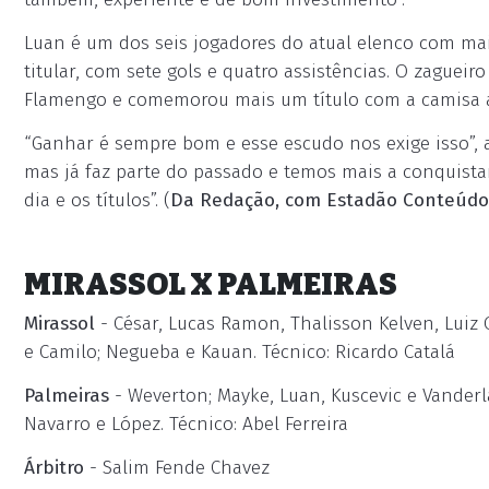
Luan é um dos seis jogadores do atual elenco com mai
titular, com sete gols e quatro assistências. O zaguei
Flamengo e comemorou mais um título com a camisa a
“Ganhar é sempre bom e esse escudo nos exige isso”,
mas já faz parte do passado e temos mais a conquistar
dia e os títulos”. (
Da Redação, com Estadão Conteúdo
MIRASSOL X PALMEIRAS
Mirassol
- César, Lucas Ramon, Thalisson Kelven, Luiz O
e Camilo; Negueba e Kauan. Técnico: Ricardo Catalá
Palmeiras
- Weverton; Mayke, Luan, Kuscevic e Vanderla
Navarro e López. Técnico: Abel Ferreira
Árbitro
- Salim Fende Chavez