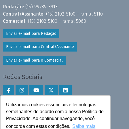
Redação:
(15) 99789-3913
Central/Assinante:
(15) 2102-5100 - ramal 5110
Comercial:
(15) 2102-5100 - ramal 5060
Enviar e-mail para Redação
Enviar e-mail para Central/Assinante
Enviar e-mail para o Comercial
Redes Sociais
Utilizamos cookies essenciais e tecnologias
Faça download do aplicativo
semelhantes de acordo com a nossa Política de
Privacidade. Ao continuar navegando, você
Play Store e App Store
concorda com estas condições.
Saiba mais