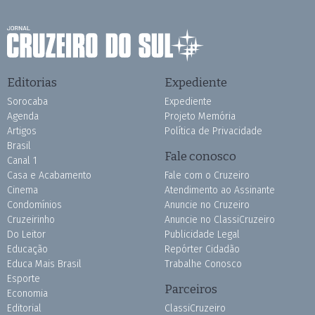
Editorias
Expediente
Sorocaba
Expediente
Agenda
Projeto Memória
Artigos
Política de Privacidade
Brasil
Fale conosco
Canal 1
Casa e Acabamento
Fale com o Cruzeiro
Cinema
Atendimento ao Assinante
Condomínios
Anuncie no Cruzeiro
Cruzeirinho
Anuncie no ClassiCruzeiro
Do Leitor
Publicidade Legal
Educação
Repórter Cidadão
Educa Mais Brasil
Trabalhe Conosco
Esporte
Parceiros
Economia
Editorial
ClassiCruzeiro