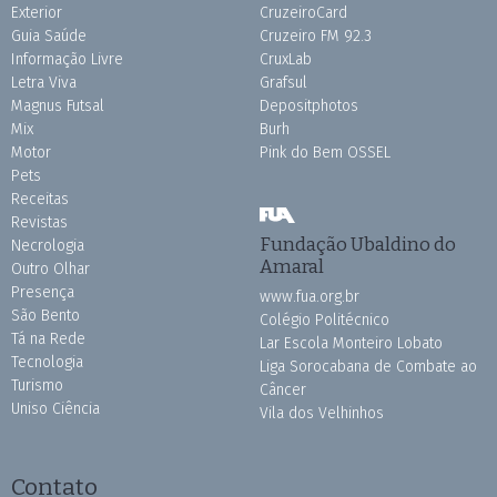
Exterior
CruzeiroCard
Guia Saúde
Cruzeiro FM 92.3
Informação Livre
CruxLab
Letra Viva
Grafsul
Magnus Futsal
Depositphotos
Mix
Burh
Motor
Pink do Bem OSSEL
Pets
Receitas
Revistas
Fundação Ubaldino do
Necrologia
Amaral
Outro Olhar
Presença
www.fua.org.br
São Bento
Colégio Politécnico
Tá na Rede
Lar Escola Monteiro Lobato
Tecnologia
Liga Sorocabana de Combate ao
Turismo
Câncer
Uniso Ciência
Vila dos Velhinhos
Contato