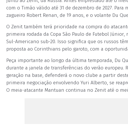
junto ao Zenit, da Rússia. Antes emprestado até o mei
com o Timão válido até 31 de dezembro de 2027. Para m
zagueiro Robert Renan, de 19 anos, e o volante Du Quei
O Zenit também terá prioridade na compra do atacante
primeira rodada da Copa São Paulo de Futebol Júnior, m
Sul-Americano sub-20. Isso significa que os russos tê
proposta ao Corinthians pelo garoto, com a oportunida
Peça importante ao longo da última temporada, Du Que
durante a janela de transferências do verão europeu.
geração na base, defenderá o novo clube a partir dest
primeira negociação envolvendo Yuri Alberto, se reap
O meia-atacante Mantuan continua no Zenit até o meio