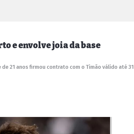
o e envolve joia da base
 de 21 anos firmou contrato com o Timão válido até 3