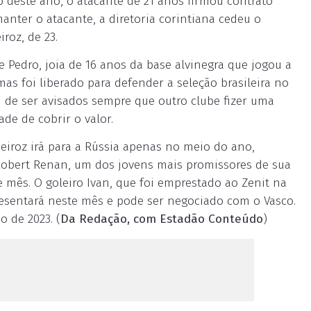
o deste ano, o atacante de 21 anos firmou contrato
anter o atacante, a diretoria corintiana cedeu o
roz, de 23.
 Pedro, joia de 16 anos da base alvinegra que jogou a
as foi liberado para defender a seleção brasileira no
m de ser avisados sempre que outro clube fizer uma
de de cobrir o valor.
iroz irá para a Rússia apenas no meio do ano,
 Robert Renan, um dos jovens mais promissores de sua
e mês. O goleiro Ivan, que foi emprestado ao Zenit na
resentará neste mês e pode ser negociado com o Vasco.
 de 2023. (
Da Redação, com Estadão Conteúdo
)