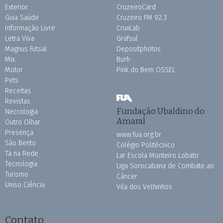
Exterior
CruzeiroCard
Guia Saúde
Cruzeiro FM 92.3
Informação Livre
CruxLab
Letra Viva
Grafsul
Magnus Futsal
Depositphotos
Mix
Burh
Motor
Pink do Bem OSSEL
Pets
Receitas
Revistas
Fundação Ubaldino do
Necrologia
Amaral
Outro Olhar
Presença
www.fua.org.br
São Bento
Colégio Politécnico
Tá na Rede
Lar Escola Monteiro Lobato
Tecnologia
Liga Sorocabana de Combate ao
Turismo
Câncer
Uniso Ciência
Vila dos Velhinhos
Contato