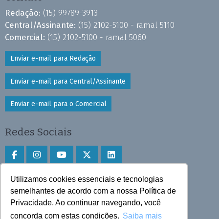
Redação:
(15) 99789-3913
Central/Assinante:
(15) 2102-5100 - ramal 5110
Comercial:
(15) 2102-5100 - ramal 5060
Enviar e-mail para Redação
Enviar e-mail para Central/Assinante
Enviar e-mail para o Comercial
Redes Sociais
Utilizamos cookies essenciais e tecnologias
Faça download do aplicativo
semelhantes de acordo com a nossa Política de
Privacidade. Ao continuar navegando, você
Play Store e App Store
concorda com estas condições.
Saiba mais