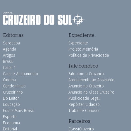
Editorias
Expediente
Sorocaba
Expediente
Agenda
Projeto Memória
Artigos
Política de Privacidade
Brasil
Fale conosco
Canal 1
Casa e Acabamento
Fale com o Cruzeiro
Cinema
Atendimento ao Assinante
Condomínios
Anuncie no Cruzeiro
Cruzeirinho
Anuncie no ClassiCruzeiro
Do Leitor
Publicidade Legal
Educação
Repórter Cidadão
Educa Mais Brasil
Trabalhe Conosco
Esporte
Parceiros
Economia
Editorial
ClassiCruzeiro