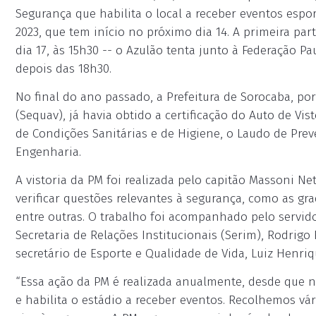
Segurança que habilita o local a receber eventos espo
2023, que tem início no próximo dia 14. A primeira par
dia 17, às 15h30 -- o Azulão tenta junto à Federação Pa
depois das 18h30.
No final do ano passado, a Prefeitura de Sorocaba, po
(Sequav), já havia obtido a certificação do Auto de V
de Condições Sanitárias e de Higiene, o Laudo de Pre
Engenharia.
A vistoria da PM foi realizada pelo capitão Massoni Ne
verificar questões relevantes à segurança, como as gra
entre outras. O trabalho foi acompanhado pelo servido
Secretaria de Relações Institucionais (Serim), Rodrig
secretário de Esporte e Qualidade de Vida, Luiz Henriq
“Essa ação da PM é realizada anualmente, desde que n
e habilita o estádio a receber eventos. Recolhemos v