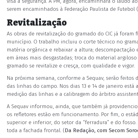
visa à segurança. A PM, agora, encaminhará o laudo ao
serem encaminhados à Federação Paulista de Futebol (
Revitalização
As obras de revitalização do gramado do CIC já foram 
município. O trabalho incluiu o corte técnico no gra
matéria orgânica e rebaixar a altura; descompactação e
em áreas mais desgastadas; troca do material argiloso 
gramado se revitalize e cresça, com qualidade e vigor.
Na próxima semana, conforme a Sequav, serão feitos d
das linhas do campo. Nos dias 13 e 14 de janeiro está 
medição das linhas e a calibragem do árbitro assistent
A Sequav informou, ainda, que também já providencio
os refletores estão em funcionamento. Por fim, o está
superior e inferior, do setor da “ferradura” e do fosso
toda a fachada frontal. (
Da Redação, com Secom Soro