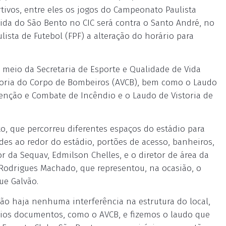
rtivos, entre eles os jogos do Campeonato Paulista
tida do São Bento no CIC será contra o Santo André, no
ulista de Futebol (FPF) a alteração do horário para
r meio da Secretaria de Esporte e Qualidade de Vida
istoria do Corpo de Bombeiros (AVCB), bem como o Laudo
venção e Combate de Incêndio e o Laudo de Vistoria de
to, que percorreu diferentes espaços do estádio para
des ao redor do estádio, portões de acesso, banheiros,
r da Sequav, Edmilson Chelles, e o diretor de área da
o Rodrigues Machado, que representou, na ocasião, o
ue Galvão.
ão haja nenhuma interferência na estrutura do local,
ários documentos, como o AVCB, e fizemos o laudo que