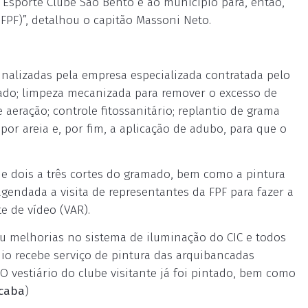
 Esporte Clube São Bento e ao município para, então,
FPF)”, detalhou o capitão Massoni Neto.
finalizadas pela empresa especializada contratada pelo
mado; limpeza mecanizada para remover o excesso de
 aeração; controle fitossanitário; replantio de grama
por areia e, por fim, a aplicação de adubo, para que o
e dois a três cortes do gramado, bem como a pintura
agendada a visita de representantes da FPF para fazer a
e de vídeo (VAR).
u melhorias no sistema de iluminação do CIC e todos
dio recebe serviço de pintura das arquibancadas
. O vestiário do clube visitante já foi pintado, bem como
caba
)