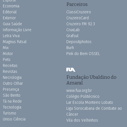
Esporte
Parceiros
Economia
Editorial
ClassiCruzeiro
Exterior
CruzeiroCard
Guia Saúde
Cruzeiro FM 92.3
Informação Livre
CruxLab
Letra Viva
Grafsul
Magnus Futsal
Depositphotos
Mix
Burh
Motor
Pink do Bem OSSEL
Pets
Receitas
Revistas
Fundação Ubaldino do
Necrologia
Amaral
Outro Olhar
Presença
www.fua.org.br
São Bento
Colégio Politécnico
Tá na Rede
Lar Escola Monteiro Lobato
Tecnologia
Liga Sorocabana de Combate ao
Turismo
Câncer
Uniso Ciência
Vila dos Velhinhos