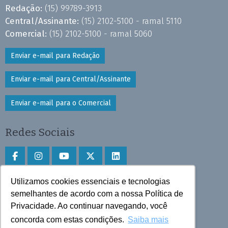
Redação:
(15) 99789-3913
Central/Assinante:
(15) 2102-5100 - ramal 5110
Comercial:
(15) 2102-5100 - ramal 5060
Enviar e-mail para Redação
Enviar e-mail para Central/Assinante
Enviar e-mail para o Comercial
Redes Sociais
Utilizamos cookies essenciais e tecnologias
Faça download do aplicativo
semelhantes de acordo com a nossa Política de
Privacidade. Ao continuar navegando, você
Play Store e App Store
concorda com estas condições.
Saiba mais