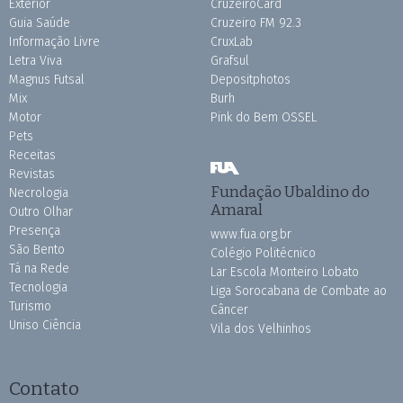
Exterior
CruzeiroCard
Guia Saúde
Cruzeiro FM 92.3
Informação Livre
CruxLab
Letra Viva
Grafsul
Magnus Futsal
Depositphotos
Mix
Burh
Motor
Pink do Bem OSSEL
Pets
Receitas
Revistas
Fundação Ubaldino do
Necrologia
Amaral
Outro Olhar
Presença
www.fua.org.br
São Bento
Colégio Politécnico
Tá na Rede
Lar Escola Monteiro Lobato
Tecnologia
Liga Sorocabana de Combate ao
Turismo
Câncer
Uniso Ciência
Vila dos Velhinhos
Contato