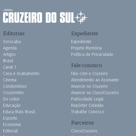
Editorias
Expediente
Sorocaba
Expediente
Agenda
Projeto Memória
Artigos
Política de Privacidade
Brasil
Fale conosco
Canal 1
Casa e Acabamento
Fale com o Cruzeiro
Cinema
Atendimento ao Assinante
Condomínios
Anuncie no Cruzeiro
Cruzeirinho
Anuncie no ClassiCruzeiro
Do Leitor
Publicidade Legal
Educação
Repórter Cidadão
Educa Mais Brasil
Trabalhe Conosco
Esporte
Parceiros
Economia
Editorial
ClassiCruzeiro