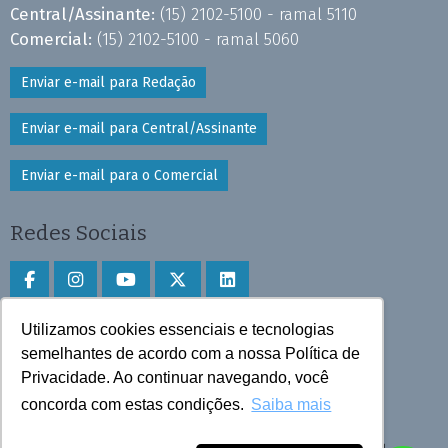
Central/Assinante:
(15) 2102-5100 - ramal 5110
Comercial:
(15) 2102-5100 - ramal 5060
Enviar e-mail para Redação
Enviar e-mail para Central/Assinante
Enviar e-mail para o Comercial
Redes Sociais
Utilizamos cookies essenciais e tecnologias
Faça download do aplicativo
semelhantes de acordo com a nossa Política de
Privacidade. Ao continuar navegando, você
Play Store e App Store
concorda com estas condições.
Saiba mais