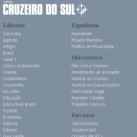
Editorias
Expediente
Sorocaba
Expediente
Agenda
Projeto Memória
Artigos
Política de Privacidade
Brasil
Fale conosco
Canal 1
Casa e Acabamento
Fale com o Cruzeiro
Cinema
Atendimento ao Assinante
Condomínios
Anuncie no Cruzeiro
Cruzeirinho
Anuncie no ClassiCruzeiro
Do Leitor
Publicidade Legal
Educação
Repórter Cidadão
Educa Mais Brasil
Trabalhe Conosco
Esporte
Parceiros
Economia
Editorial
ClassiCruzeiro
Exterior
CruzeiroCard
Guia Saúde
Cruzeiro FM 92.3