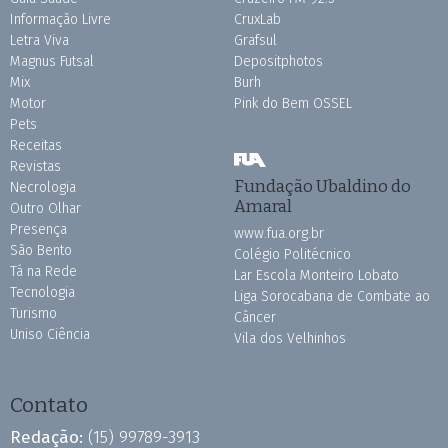
Informação Livre
CruxLab
Letra Viva
Grafsul
Magnus Futsal
Depositphotos
Mix
Burh
Motor
Pink do Bem OSSEL
Pets
Receitas
Revistas
Fundação Ubaldino do
Necrologia
Amaral
Outro Olhar
Presença
www.fua.org.br
São Bento
Colégio Politécnico
Tá na Rede
Lar Escola Monteiro Lobato
Tecnologia
Liga Sorocabana de Combate ao
Turismo
Câncer
Uniso Ciência
Vila dos Velhinhos
Contato
Redação:
(15) 99789-3913