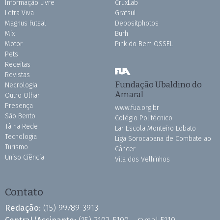
Informação Livre
CruxLab
Letra Viva
Grafsul
Magnus Futsal
Depositphotos
Mix
Burh
Motor
Pink do Bem OSSEL
Pets
Receitas
Revistas
Fundação Ubaldino do
Necrologia
Amaral
Outro Olhar
Presença
www.fua.org.br
São Bento
Colégio Politécnico
Tá na Rede
Lar Escola Monteiro Lobato
Tecnologia
Liga Sorocabana de Combate ao
Turismo
Câncer
Uniso Ciência
Vila dos Velhinhos
Contato
Redação:
(15) 99789-3913