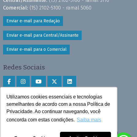
Central/Assinante:
(15) 2102-5100 - ramal 5110
Comercial:
(15) 2102-5100 - ramal 5060
Enviar e-mail para Redação
Enviar e-mail para Central/Assinante
Enviar e-mail para o Comercial
Redes Sociais
Utilizamos cookies essenciais e tecnologias
Faça download do aplicativo
semelhantes de acordo com a nossa Política de
Play Store e App Store
Privacidade. Ao continuar navegando, você
concorda com estas condições.
Saiba mais
Todos os direitos reservados © 2025 Cruzeiro do Sul