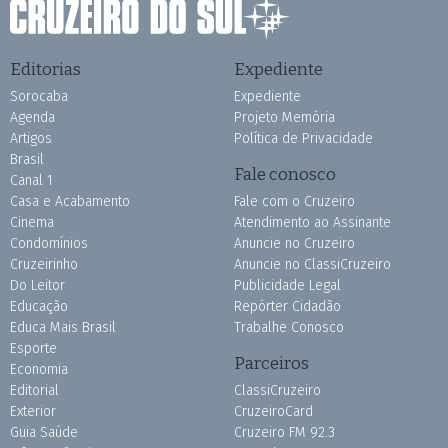
Editorias
Expediente
Sorocaba
Expediente
Agenda
Projeto Memória
Artigos
Política de Privacidade
Brasil
Fale conosco
Canal 1
Casa e Acabamento
Fale com o Cruzeiro
Cinema
Atendimento ao Assinante
Condomínios
Anuncie no Cruzeiro
Cruzeirinho
Anuncie no ClassiCruzeiro
Do Leitor
Publicidade Legal
Educação
Repórter Cidadão
Educa Mais Brasil
Trabalhe Conosco
Esporte
Parceiros
Economia
Editorial
ClassiCruzeiro
Exterior
CruzeiroCard
Guia Saúde
Cruzeiro FM 92.3