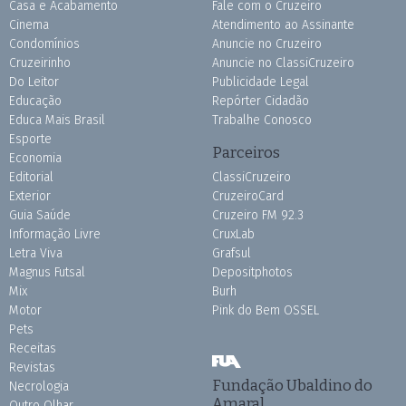
Casa e Acabamento
Fale com o Cruzeiro
Cinema
Atendimento ao Assinante
Condomínios
Anuncie no Cruzeiro
Cruzeirinho
Anuncie no ClassiCruzeiro
Do Leitor
Publicidade Legal
Educação
Repórter Cidadão
Educa Mais Brasil
Trabalhe Conosco
Esporte
Parceiros
Economia
Editorial
ClassiCruzeiro
Exterior
CruzeiroCard
Guia Saúde
Cruzeiro FM 92.3
Informação Livre
CruxLab
Letra Viva
Grafsul
Magnus Futsal
Depositphotos
Mix
Burh
Motor
Pink do Bem OSSEL
Pets
Receitas
Revistas
Fundação Ubaldino do
Necrologia
Amaral
Outro Olhar