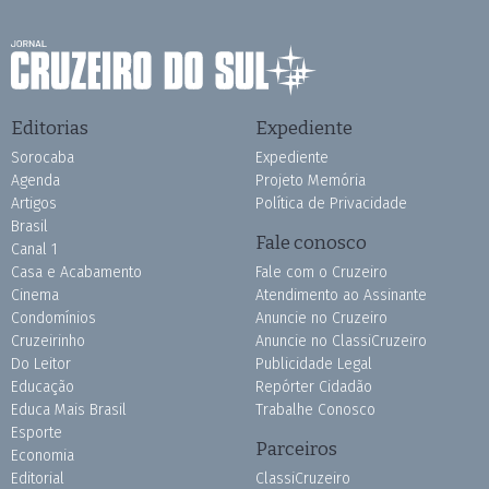
Editorias
Expediente
Sorocaba
Expediente
Agenda
Projeto Memória
Artigos
Política de Privacidade
Brasil
Fale conosco
Canal 1
Casa e Acabamento
Fale com o Cruzeiro
Cinema
Atendimento ao Assinante
Condomínios
Anuncie no Cruzeiro
Cruzeirinho
Anuncie no ClassiCruzeiro
Do Leitor
Publicidade Legal
Educação
Repórter Cidadão
Educa Mais Brasil
Trabalhe Conosco
Esporte
Parceiros
Economia
Editorial
ClassiCruzeiro