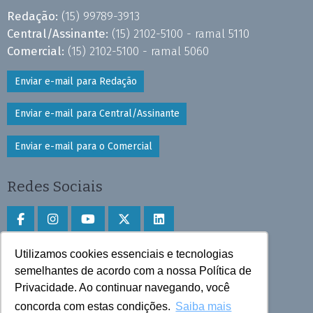
Redação:
(15) 99789-3913
Central/Assinante:
(15) 2102-5100 - ramal 5110
Comercial:
(15) 2102-5100 - ramal 5060
Enviar e-mail para Redação
Enviar e-mail para Central/Assinante
Enviar e-mail para o Comercial
Redes Sociais
Utilizamos cookies essenciais e tecnologias
Faça download do aplicativo
semelhantes de acordo com a nossa Política de
Privacidade. Ao continuar navegando, você
Play Store e App Store
concorda com estas condições.
Saiba mais