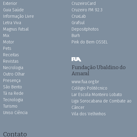
Exterior
CruzeiroCard
Guia Saúde
Cruzeiro FM 92.3
Informação Livre
CruxLab
Letra Viva
Grafsul
Magnus Futsal
Depositphotos
Mix
Burh
Motor
Pink do Bem OSSEL
Pets
Receitas
Revistas
Fundação Ubaldino do
Necrologia
Amaral
Outro Olhar
Presença
www.fua.org.br
São Bento
Colégio Politécnico
Tá na Rede
Lar Escola Monteiro Lobato
Tecnologia
Liga Sorocabana de Combate ao
Turismo
Câncer
Uniso Ciência
Vila dos Velhinhos
Contato