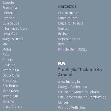
Esporte
Parceiros
Economia
Editorial
ClassiCruzeiro
Exterior
CruzeiroCard
Guia Saúde
Cruzeiro FM 92.3
Informação Livre
CruxLab
Letra Viva
Grafsul
Magnus Futsal
Depositphotos
Mix
Burh
Motor
Pink do Bem OSSEL
Pets
Receitas
Revistas
Fundação Ubaldino do
Necrologia
Amaral
Outro Olhar
Presença
www.fua.org.br
São Bento
Colégio Politécnico
Tá na Rede
Lar Escola Monteiro Lobato
Tecnologia
Liga Sorocabana de Combate ao
Turismo
Câncer
Uniso Ciência
Vila dos Velhinhos