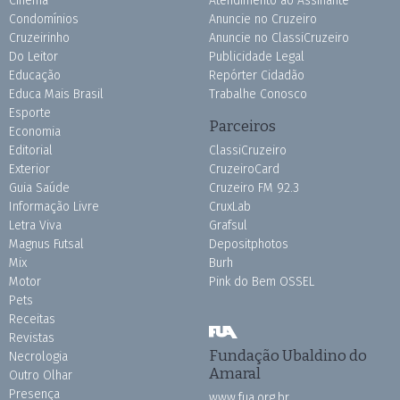
Cinema
Atendimento ao Assinante
Condomínios
Anuncie no Cruzeiro
Cruzeirinho
Anuncie no ClassiCruzeiro
Do Leitor
Publicidade Legal
Educação
Repórter Cidadão
Educa Mais Brasil
Trabalhe Conosco
Esporte
Parceiros
Economia
Editorial
ClassiCruzeiro
Exterior
CruzeiroCard
Guia Saúde
Cruzeiro FM 92.3
Informação Livre
CruxLab
Letra Viva
Grafsul
Magnus Futsal
Depositphotos
Mix
Burh
Motor
Pink do Bem OSSEL
Pets
Receitas
Revistas
Fundação Ubaldino do
Necrologia
Amaral
Outro Olhar
Presença
www.fua.org.br