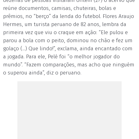
dezenas de pessoas visitaram ontem (27) o acervo que
reúne documentos, camisas, chuteiras, bolas e
prêmios, no “berço” da lenda do futebol. Flores Araujo
Hermes, um turista peruano de 82 anos, lembra da
primeira vez que viu o craque em ação: “Ele pulou e
parou a bola com o peito, dominou no chão e fez um
golaço (...) Que lindo!”, exclama, ainda encantado com
a jogada. Para ele, Pelé foi “o melhor jogador do
mundo”. “Fazem comparações, mas acho que ninguém
o superou ainda”, diz o peruano.