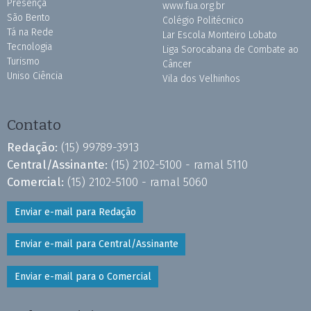
Presença
www.fua.org.br
São Bento
Colégio Politécnico
Tá na Rede
Lar Escola Monteiro Lobato
Tecnologia
Liga Sorocabana de Combate ao
Turismo
Câncer
Uniso Ciência
Vila dos Velhinhos
Contato
Redação:
(15) 99789-3913
Central/Assinante:
(15) 2102-5100 - ramal 5110
Comercial:
(15) 2102-5100 - ramal 5060
Enviar e-mail para Redação
Enviar e-mail para Central/Assinante
Enviar e-mail para o Comercial