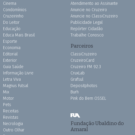
Cinema
Atendimento ao Assinante
Condomínios
Anuncie no Cruzeiro
Cruzeirinho
Anuncie no ClassiCruzeiro
Do Leitor
Publicidade Legal
Educação
Repórter Cidadão
Educa Mais Brasil
Trabalhe Conosco
Esporte
Parceiros
Economia
Editorial
ClassiCruzeiro
Exterior
CruzeiroCard
Guia Saúde
Cruzeiro FM 92.3
Informação Livre
CruxLab
Letra Viva
Grafsul
Magnus Futsal
Depositphotos
Mix
Burh
Motor
Pink do Bem OSSEL
Pets
Receitas
Revistas
Fundação Ubaldino do
Necrologia
Amaral
Outro Olhar