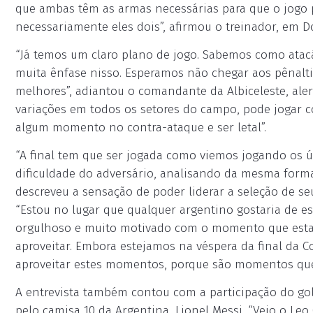
que ambas têm as armas necessárias para que o jogo p
necessariamente eles dois”, afirmou o treinador, em D
“Já temos um claro plano de jogo. Sabemos como atacá
muita ênfase nisso. Esperamos não chegar aos pênaltis
melhores”, adiantou o comandante da Albiceleste, aler
variações em todos os setores do campo, pode jogar 
algum momento no contra-ataque e ser letal”.
“A final tem que ser jogada como viemos jogando os ú
dificuldade do adversário, analisando da mesma form
descreveu a sensação de poder liderar a seleção de s
“Estou no lugar que qualquer argentino gostaria de es
orgulhoso e muito motivado com o momento que esta
aproveitar. Embora estejamos na véspera da final da 
aproveitar estes momentos, porque são momentos que vã
A entrevista também contou com a participação do go
pelo camisa 10 da Argentina, Lionel Messi. “Vejo o Leo 