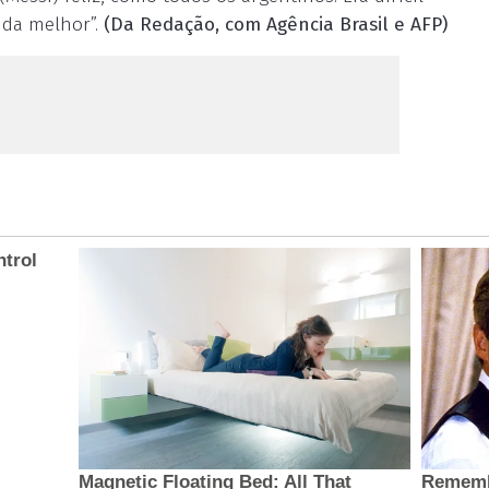
nda melhor”.
(Da Redação, com Agência Brasil e AFP)