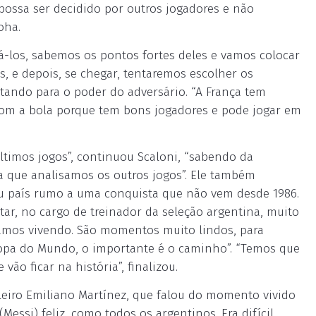
ossa ser decidido por outros jogadores e não
oha.
-los, sabemos os pontos fortes deles e vamos colocar
, e depois, se chegar, tentaremos escolher os
tando para o poder do adversário. “A França tem
com a bola porque tem bons jogadores e pode jogar em
ltimos jogos”, continuou Scaloni, “sabendo da
a que analisamos os outros jogos”. Ele também
eu país rumo a uma conquista que não vem desde 1986.
tar, no cargo de treinador da seleção argentina, muito
mos vivendo. São momentos muito lindos, para
Copa do Mundo, o importante é o caminho”. “Temos que
o ficar na história”, finalizou.
leiro Emiliano Martínez, que falou do momento vivido
(Messi) feliz, como todos os argentinos. Era difícil