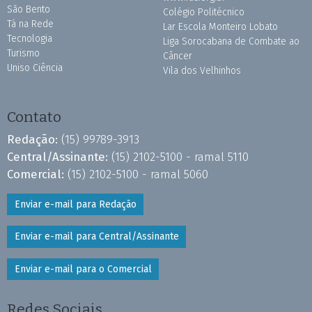
São Bento
Colégio Politécnico
Tá na Rede
Lar Escola Monteiro Lobato
Tecnologia
Liga Sorocabana de Combate ao
Turismo
Câncer
Uniso Ciência
Vila dos Velhinhos
Contato
Redação:
(15) 99789-3913
Central/Assinante:
(15) 2102-5100 - ramal 5110
Comercial:
(15) 2102-5100 - ramal 5060
Enviar e-mail para Redação
Enviar e-mail para Central/Assinante
Enviar e-mail para o Comercial
Redes Sociais