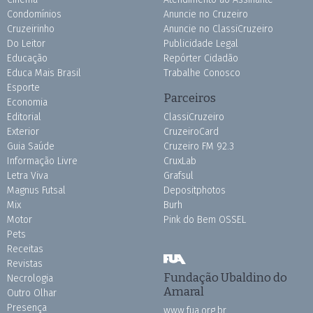
Condomínios
Anuncie no Cruzeiro
Cruzeirinho
Anuncie no ClassiCruzeiro
Do Leitor
Publicidade Legal
Educação
Repórter Cidadão
Educa Mais Brasil
Trabalhe Conosco
Esporte
Parceiros
Economia
Editorial
ClassiCruzeiro
Exterior
CruzeiroCard
Guia Saúde
Cruzeiro FM 92.3
Informação Livre
CruxLab
Letra Viva
Grafsul
Magnus Futsal
Depositphotos
Mix
Burh
Motor
Pink do Bem OSSEL
Pets
Receitas
Revistas
Fundação Ubaldino do
Necrologia
Amaral
Outro Olhar
Presença
www.fua.org.br