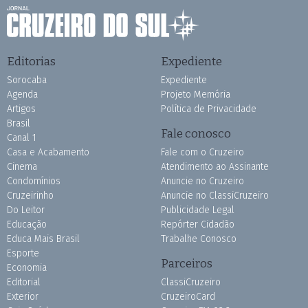
Editorias
Expediente
Sorocaba
Expediente
Agenda
Projeto Memória
Artigos
Política de Privacidade
Brasil
Fale conosco
Canal 1
Casa e Acabamento
Fale com o Cruzeiro
Cinema
Atendimento ao Assinante
Condomínios
Anuncie no Cruzeiro
Cruzeirinho
Anuncie no ClassiCruzeiro
Do Leitor
Publicidade Legal
Educação
Repórter Cidadão
Educa Mais Brasil
Trabalhe Conosco
Esporte
Parceiros
Economia
Editorial
ClassiCruzeiro
Exterior
CruzeiroCard