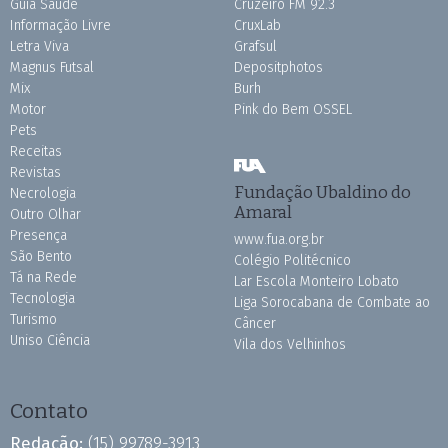
Guia Saúde
Cruzeiro FM 92.3
Informação Livre
CruxLab
Letra Viva
Grafsul
Magnus Futsal
Depositphotos
Mix
Burh
Motor
Pink do Bem OSSEL
Pets
Receitas
Revistas
Fundação Ubaldino do
Necrologia
Amaral
Outro Olhar
Presença
www.fua.org.br
São Bento
Colégio Politécnico
Tá na Rede
Lar Escola Monteiro Lobato
Tecnologia
Liga Sorocabana de Combate ao
Turismo
Câncer
Uniso Ciência
Vila dos Velhinhos
Contato
Redação:
(15) 99789-3913