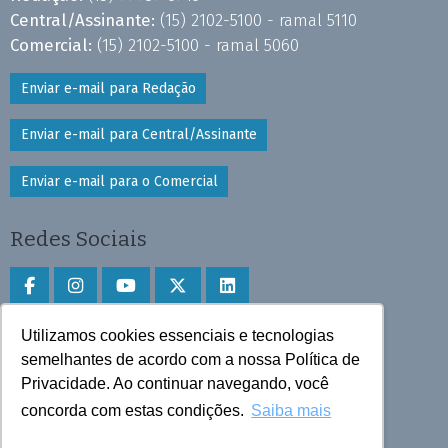
Central/Assinante:
(15) 2102-5100 - ramal 5110
Comercial:
(15) 2102-5100 - ramal 5060
Enviar e-mail para Redação
Enviar e-mail para Central/Assinante
Enviar e-mail para o Comercial
Redes Sociais
Utilizamos cookies essenciais e tecnologias
Faça download do aplicativo
semelhantes de acordo com a nossa Política de
Privacidade. Ao continuar navegando, você
Play Store e App Store
concorda com estas condições.
Saiba mais