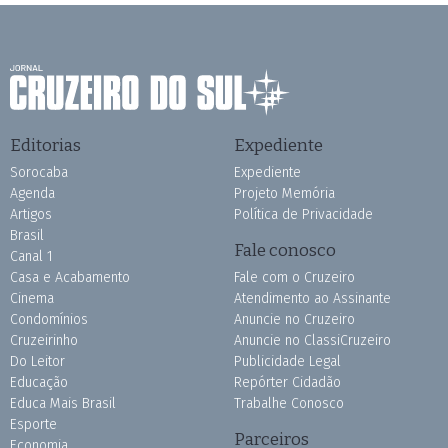
Editorias
Expediente
Sorocaba
Expediente
Agenda
Projeto Memória
Artigos
Política de Privacidade
Brasil
Fale conosco
Canal 1
Casa e Acabamento
Fale com o Cruzeiro
Cinema
Atendimento ao Assinante
Condomínios
Anuncie no Cruzeiro
Cruzeirinho
Anuncie no ClassiCruzeiro
Do Leitor
Publicidade Legal
Educação
Repórter Cidadão
Educa Mais Brasil
Trabalhe Conosco
Esporte
Parceiros
Economia