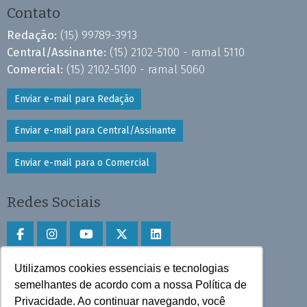
Contato
Redação:
(15) 99789-3913
Central/Assinante:
(15) 2102-5100 - ramal 5110
Comercial:
(15) 2102-5100 - ramal 5060
Enviar e-mail para Redação
Enviar e-mail para Central/Assinante
Enviar e-mail para o Comercial
Redes Sociais
Utilizamos cookies essenciais e tecnologias
Faça download do aplicativo
semelhantes de acordo com a nossa Política de
Privacidade. Ao continuar navegando, você
Play Store e App Store