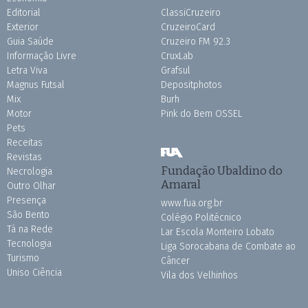
Editorial
ClassiCruzeiro
Exterior
CruzeiroCard
Guia Saúde
Cruzeiro FM 92.3
Informação Livre
CruxLab
Letra Viva
Grafsul
Magnus Futsal
Depositphotos
Mix
Burh
Motor
Pink do Bem OSSEL
Pets
Receitas
Revistas
Fundação Ubaldino do
Necrologia
Amaral
Outro Olhar
Presença
www.fua.org.br
São Bento
Colégio Politécnico
Tá na Rede
Lar Escola Monteiro Lobato
Tecnologia
Liga Sorocabana de Combate ao
Turismo
Câncer
Uniso Ciência
Vila dos Velhinhos