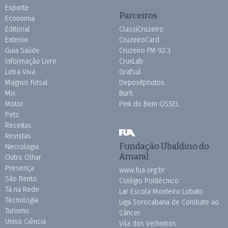
Esporte
Parceiros
Economia
Editorial
ClassiCruzeiro
Exterior
CruzeiroCard
Guia Saúde
Cruzeiro FM 92.3
Informação Livre
CruxLab
Letra Viva
Grafsul
Magnus Futsal
Depositphotos
Mix
Burh
Motor
Pink do Bem OSSEL
Pets
Receitas
Revistas
Fundação Ubaldino do
Necrologia
Amaral
Outro Olhar
Presença
www.fua.org.br
São Bento
Colégio Politécnico
Tá na Rede
Lar Escola Monteiro Lobato
Tecnologia
Liga Sorocabana de Combate ao
Turismo
Câncer
Uniso Ciência
Vila dos Velhinhos