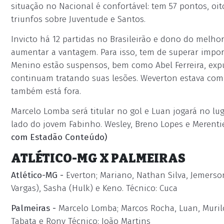
situação no Nacional é confortável: tem 57 pontos, oit
triunfos sobre Juventude e Santos.
Invicto há 12 partidas no Brasileirão e dono do melho
aumentar a vantagem. Para isso, tem de superar import
Menino estão suspensos, bem como Abel Ferreira, expu
continuam tratando suas lesões. Weverton estava com 
também está fora.
Marcelo Lomba será titular no gol e Luan jogará no lu
lado do jovem Fabinho. Wesley, Breno Lopes e Merenti
com Estadão Conteúdo)
ATLÉTICO-MG X PALMEIRAS
Atlético-MG -
Everton; Mariano, Nathan Silva, Jemerson
Vargas), Sasha (Hulk) e Keno. Técnico: Cuca
Palmeiras -
Marcelo Lomba; Marcos Rocha, Luan, Murilo
Tabata e Rony Técnico: João Martins