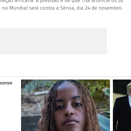
seleção africana. A previsão é de que Tite anuncie os 26
a no Mundial será contra a Sérvia, dia 24 de novembro.