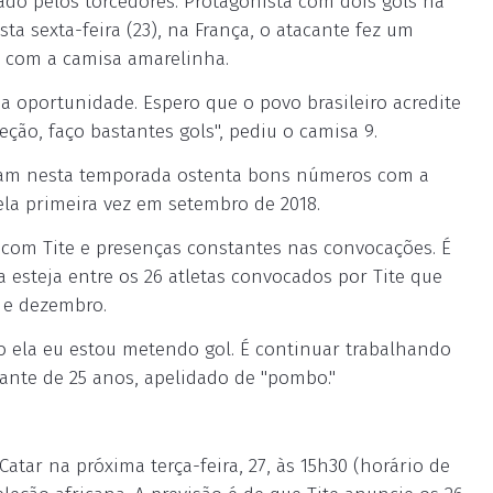
iado pelos torcedores. Protagonista com dois gols na
sta sexta-feira (23), na França, o atacante fez um
l com a camisa amarelinha.
a oportunidade. Espero que o povo brasileiro acredite
ão, faço bastantes gols", pediu o camisa 9.
nham nesta temporada ostenta bons números com a
ela primeira vez em setembro de 2018.
o com Tite e presenças constantes nas convocações. É
 esteja entre os 26 atletas convocados por Tite que
 e dezembro.
to ela eu estou metendo gol. É continuar trabalhando
cante de 25 anos, apelidado de "pombo."
tar na próxima terça-feira, 27, às 15h30 (horário de