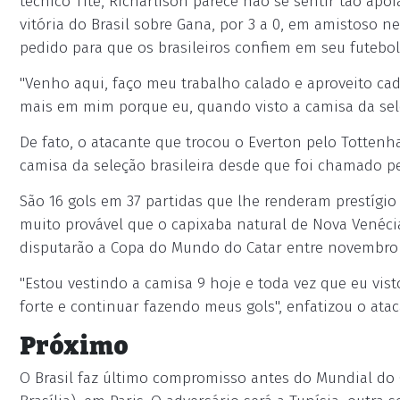
técnico Tite, Richarlison parece não se sentir tão apo
vitória do Brasil sobre Gana, por 3 a 0, em amistoso ne
pedido para que os brasileiros confiem em seu futebo
"Venho aqui, faço meu trabalho calado e aproveito cad
mais em mim porque eu, quando visto a camisa da seleç
De fato, o atacante que trocou o Everton pelo Totte
camisa da seleção brasileira desde que foi chamado p
São 16 gols em 37 partidas que lhe renderam prestígi
muito provável que o capixaba natural de Nova Venécia
disputarão a Copa do Mundo do Catar entre novembro
"Estou vestindo a camisa 9 hoje e toda vez que eu vis
forte e continuar fazendo meus gols", enfatizou o ata
Próximo
O Brasil faz último compromisso antes do Mundial do Ca