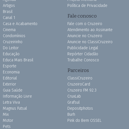
Artigos
Política de Privacidade
Brasil
Fale conosco
Canal 1
Casa e Acabamento
Fale com o Cruzeiro
Cinema
Atendimento ao Assinante
Condomínios
Anuncie no Cruzeiro
Cruzeirinho
Anuncie no ClassiCruzeiro
Do Leitor
Publicidade Legal
Educação
Repórter Cidadão
Educa Mais Brasil
Trabalhe Conosco
Esporte
Parceiros
Economia
Editorial
ClassiCruzeiro
Exterior
CruzeiroCard
Guia Saúde
Cruzeiro FM 92.3
Informação Livre
CruxLab
Letra Viva
Grafsul
Magnus Futsal
Depositphotos
Mix
Burh
Motor
Pink do Bem OSSEL
Pets