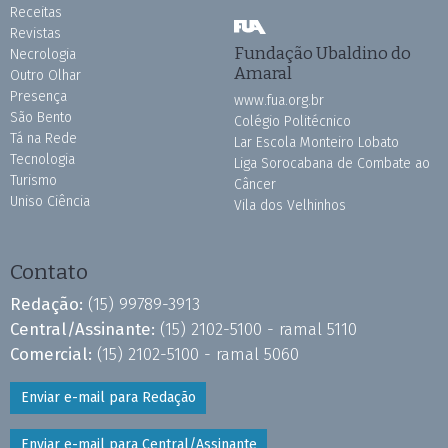
Receitas
Revistas
Fundação Ubaldino do
Necrologia
Amaral
Outro Olhar
Presença
www.fua.org.br
São Bento
Colégio Politécnico
Tá na Rede
Lar Escola Monteiro Lobato
Tecnologia
Liga Sorocabana de Combate ao
Turismo
Câncer
Uniso Ciência
Vila dos Velhinhos
Contato
Redação:
(15) 99789-3913
Central/Assinante:
(15) 2102-5100 - ramal 5110
Comercial:
(15) 2102-5100 - ramal 5060
Enviar e-mail para Redação
Enviar e-mail para Central/Assinante