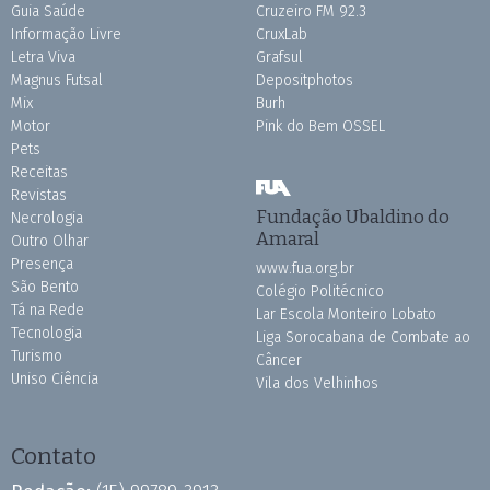
Guia Saúde
Cruzeiro FM 92.3
Informação Livre
CruxLab
Letra Viva
Grafsul
Magnus Futsal
Depositphotos
Mix
Burh
Motor
Pink do Bem OSSEL
Pets
Receitas
Revistas
Fundação Ubaldino do
Necrologia
Amaral
Outro Olhar
Presença
www.fua.org.br
São Bento
Colégio Politécnico
Tá na Rede
Lar Escola Monteiro Lobato
Tecnologia
Liga Sorocabana de Combate ao
Turismo
Câncer
Uniso Ciência
Vila dos Velhinhos
Contato