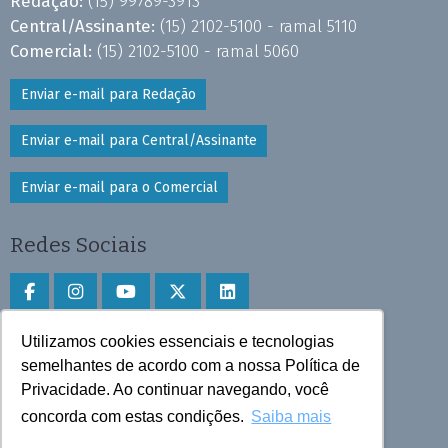
Redação:
(15) 99789-3913
Central/Assinante:
(15) 2102-5100 - ramal 5110
Comercial:
(15) 2102-5100 - ramal 5060
Enviar e-mail para Redação
Enviar e-mail para Central/Assinante
Enviar e-mail para o Comercial
Redes Sociais
Utilizamos cookies essenciais e tecnologias
Faça download do aplicativo
semelhantes de acordo com a nossa Política de
Privacidade. Ao continuar navegando, você
Play Store e App Store
concorda com estas condições.
Saiba mais