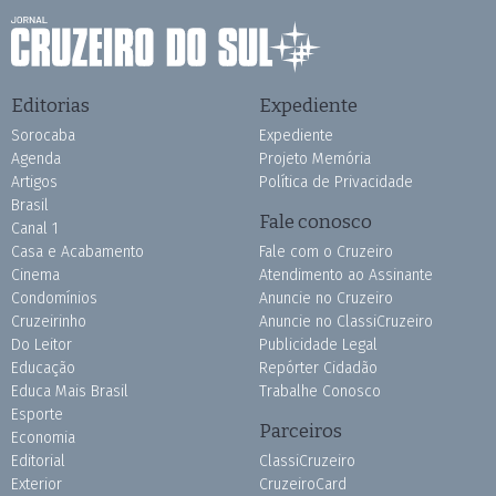
Editorias
Expediente
Sorocaba
Expediente
Agenda
Projeto Memória
Artigos
Política de Privacidade
Brasil
Fale conosco
Canal 1
Casa e Acabamento
Fale com o Cruzeiro
Cinema
Atendimento ao Assinante
Condomínios
Anuncie no Cruzeiro
Cruzeirinho
Anuncie no ClassiCruzeiro
Do Leitor
Publicidade Legal
Educação
Repórter Cidadão
Educa Mais Brasil
Trabalhe Conosco
Esporte
Parceiros
Economia
Editorial
ClassiCruzeiro
Exterior
CruzeiroCard