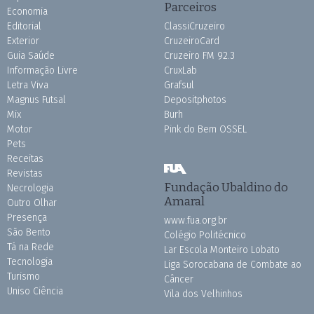
Parceiros
Economia
Editorial
ClassiCruzeiro
Exterior
CruzeiroCard
Guia Saúde
Cruzeiro FM 92.3
Informação Livre
CruxLab
Letra Viva
Grafsul
Magnus Futsal
Depositphotos
Mix
Burh
Motor
Pink do Bem OSSEL
Pets
Receitas
Revistas
Fundação Ubaldino do
Necrologia
Amaral
Outro Olhar
Presença
www.fua.org.br
São Bento
Colégio Politécnico
Tá na Rede
Lar Escola Monteiro Lobato
Tecnologia
Liga Sorocabana de Combate ao
Turismo
Câncer
Uniso Ciência
Vila dos Velhinhos