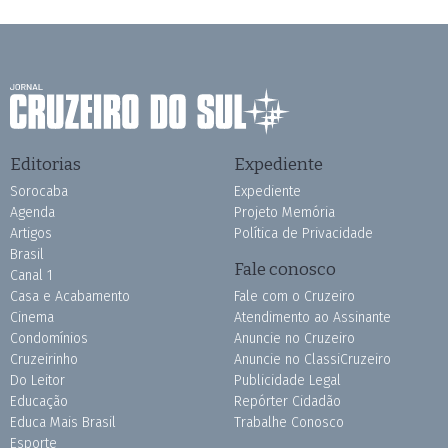
Editorias
Expediente
Sorocaba
Expediente
Agenda
Projeto Memória
Artigos
Política de Privacidade
Brasil
Fale conosco
Canal 1
Casa e Acabamento
Fale com o Cruzeiro
Cinema
Atendimento ao Assinante
Condomínios
Anuncie no Cruzeiro
Cruzeirinho
Anuncie no ClassiCruzeiro
Do Leitor
Publicidade Legal
Educação
Repórter Cidadão
Educa Mais Brasil
Trabalhe Conosco
Esporte