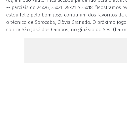
(6), em São Paulo, mas acabou perdendo para o atual 
-- parciais de 24x26, 25x21, 25x21 e 25x18. “Mostramos
estou feliz pelo bom jogo contra um dos favoritos da
o técnico de Sorocaba, Clóvis Granado. O próximo jogo d
contra São José dos Campos, no ginásio do Sesi (bairr