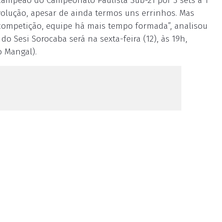
campeão do Campeonato Paulista Sub-21 por 3 sets a 1
 evolução, apesar de ainda termos uns errinhos. Mas
 competição, equipe há mais tempo formada”, analisou
o Sesi Sorocaba será na sexta-feira (12), às 19h,
o Mangal).