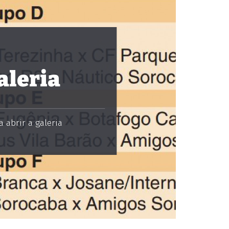
aleria
 abrir a galeria