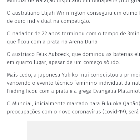
Mundial de Natação disputado em Budapeste (Hungria)
O australiano Elijah Winnington conseguiu um ótimo f
de ouro individual na competição.
O nadador de 22 anos terminou com o tempo de 3min41
que ficou com a prata na Arena Duna.
O austríaco Felix Auboeck, que dominou as baterias e
em quarto lugar, apesar de um começo sólido.
Mais cedo, a japonesa Yukiko Inui conquistou a prime
vencendo o evento técnico feminino individual da nata
Fieding ficou com a prata e a grega Evangelia Platanio
O Mundial, inicialmente marcado para Fukuoka (Japão) 
preocupações com o novo coronavírus (covid-19), será d