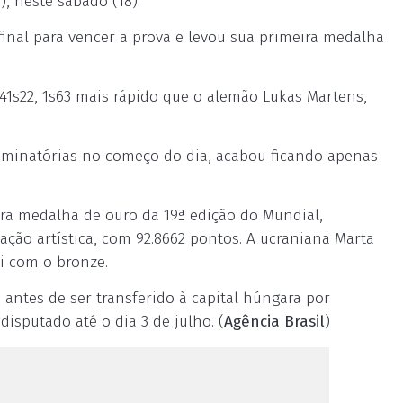
, neste sábado (18).
inal para vencer a prova e levou sua primeira medalha
s22, 1s63 mais rápido que o alemão Lukas Martens,
liminatórias no começo do dia, acabou ficando apenas
ira medalha de ouro da 19ª edição do Mundial,
ção artística, com 92.8662 pontos. A ucraniana Marta
ti com o bronze.
antes de ser transferido à capital húngara por
isputado até o dia 3 de julho. (
Agência Brasil
)