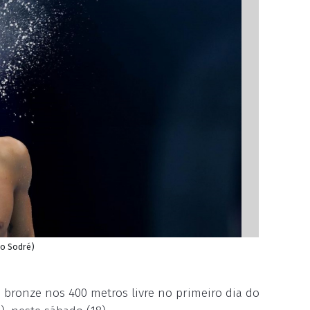
ro Sodré)
 bronze nos 400 metros livre no primeiro dia do