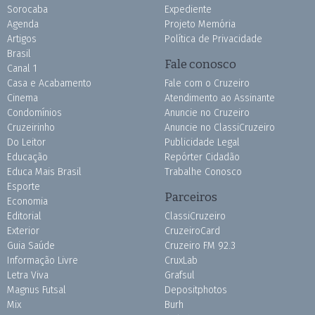
Sorocaba
Expediente
Agenda
Projeto Memória
Artigos
Política de Privacidade
Brasil
Fale conosco
Canal 1
Casa e Acabamento
Fale com o Cruzeiro
Cinema
Atendimento ao Assinante
Condomínios
Anuncie no Cruzeiro
Cruzeirinho
Anuncie no ClassiCruzeiro
Do Leitor
Publicidade Legal
Educação
Repórter Cidadão
Educa Mais Brasil
Trabalhe Conosco
Esporte
Parceiros
Economia
Editorial
ClassiCruzeiro
Exterior
CruzeiroCard
Guia Saúde
Cruzeiro FM 92.3
Informação Livre
CruxLab
Letra Viva
Grafsul
Magnus Futsal
Depositphotos
Mix
Burh