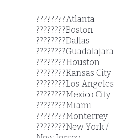
????????Atlanta
????????Boston
????????Dallas
????????Guadalajara
????????Houston
????????Kansas City
????????Los Angeles
????????Mexico City
????????Miami
????????Monterrey
????????New York /
New Jersey