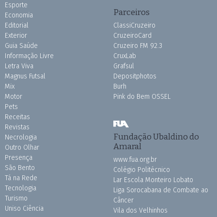
Esporte
Parceiros
Economia
Editorial
ClassiCruzeiro
Exterior
CruzeiroCard
Guia Saúde
Cruzeiro FM 92.3
Informação Livre
CruxLab
Letra Viva
Grafsul
Magnus Futsal
Depositphotos
Mix
Burh
Motor
Pink do Bem OSSEL
Pets
Receitas
Revistas
Fundação Ubaldino do
Necrologia
Amaral
Outro Olhar
Presença
www.fua.org.br
São Bento
Colégio Politécnico
Tá na Rede
Lar Escola Monteiro Lobato
Tecnologia
Liga Sorocabana de Combate ao
Turismo
Câncer
Uniso Ciência
Vila dos Velhinhos