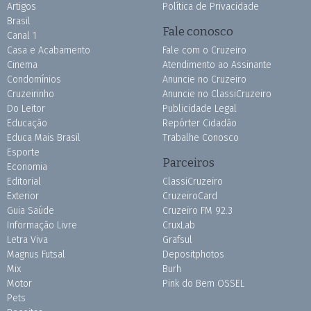
Artigos
Política de Privacidade
Brasil
Fale conosco
Canal 1
Casa e Acabamento
Fale com o Cruzeiro
Cinema
Atendimento ao Assinante
Condomínios
Anuncie no Cruzeiro
Cruzeirinho
Anuncie no ClassiCruzeiro
Do Leitor
Publicidade Legal
Educação
Repórter Cidadão
Educa Mais Brasil
Trabalhe Conosco
Esporte
Parceiros
Economia
Editorial
ClassiCruzeiro
Exterior
CruzeiroCard
Guia Saúde
Cruzeiro FM 92.3
Informação Livre
CruxLab
Letra Viva
Grafsul
Magnus Futsal
Depositphotos
Mix
Burh
Motor
Pink do Bem OSSEL
Pets