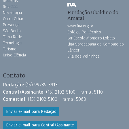
Receitas
Revistas
Fundação Ubaldino do
Necrologia
Amaral
Outro Olhar
Presença
www.fua.org.br
São Bento
Colégio Politécnico
Tá na Rede
Lar Escola Monteiro Lobato
Tecnologia
Liga Sorocabana de Combate ao
Turismo
Câncer
Uniso Ciência
Vila dos Velhinhos
Contato
Redação:
(15) 99789-3913
Central/Assinante:
(15) 2102-5100 - ramal 5110
Comercial:
(15) 2102-5100 - ramal 5060
Enviar e-mail para Redação
Enviar e-mail para Central/Assinante