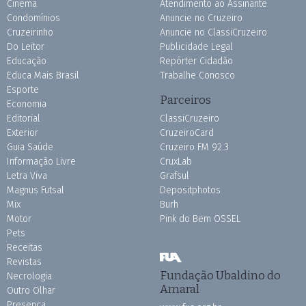
Cinema
Atendimento ao Assinante
Condomínios
Anuncie no Cruzeiro
Cruzeirinho
Anuncie no ClassiCruzeiro
Do Leitor
Publicidade Legal
Educação
Repórter Cidadão
Educa Mais Brasil
Trabalhe Conosco
Esporte
Parceiros
Economia
Editorial
ClassiCruzeiro
Exterior
CruzeiroCard
Guia Saúde
Cruzeiro FM 92.3
Informação Livre
CruxLab
Letra Viva
Grafsul
Magnus Futsal
Depositphotos
Mix
Burh
Motor
Pink do Bem OSSEL
Pets
Receitas
Revistas
Fundação Ubaldino do
Necrologia
Amaral
Outro Olhar
Presença