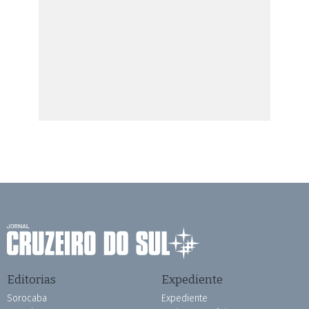
Editorias
Expediente
Sorocaba
Expediente