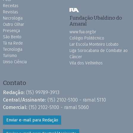
Receitas
Revistas
Fundação Ubaldino do
Necrologia
Amaral
Outro Olhar
Presença
www.fua.org.br
São Bento
Colégio Politécnico
Tá na Rede
Lar Escola Monteiro Lobato
Tecnologia
Liga Sorocabana de Combate ao
Turismo
Câncer
Uniso Ciência
Vila dos Velhinhos
Contato
Redação:
(15) 99789-3913
Central/Assinante:
(15) 2102-5100 - ramal 5110
Comercial:
(15) 2102-5100 - ramal 5060
Enviar e-mail para Redação