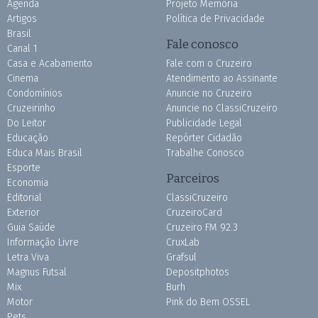
Agenda
Projeto Memória
Artigos
Política de Privacidade
Brasil
Fale conosco
Canal 1
Casa e Acabamento
Fale com o Cruzeiro
Cinema
Atendimento ao Assinante
Condomínios
Anuncie no Cruzeiro
Cruzeirinho
Anuncie no ClassiCruzeiro
Do Leitor
Publicidade Legal
Educação
Repórter Cidadão
Educa Mais Brasil
Trabalhe Conosco
Esporte
Parceiros
Economia
Editorial
ClassiCruzeiro
Exterior
CruzeiroCard
Guia Saúde
Cruzeiro FM 92.3
Informação Livre
CruxLab
Letra Viva
Grafsul
Magnus Futsal
Depositphotos
Mix
Burh
Motor
Pink do Bem OSSEL
Pets