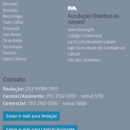
Receitas
Revistas
Fundação Ubaldino do
Necrologia
Amaral
Outro Olhar
Presença
www.fua.org.br
São Bento
Colégio Politécnico
Tá na Rede
Lar Escola Monteiro Lobato
Tecnologia
Liga Sorocabana de Combate ao
Turismo
Câncer
Uniso Ciência
Vila dos Velhinhos
Contato
Redação:
(15) 99789-3913
Central/Assinante:
(15) 2102-5100 - ramal 5110
Comercial:
(15) 2102-5100 - ramal 5060
Enviar e-mail para Redação
Enviar e-mail para Central/Assinante