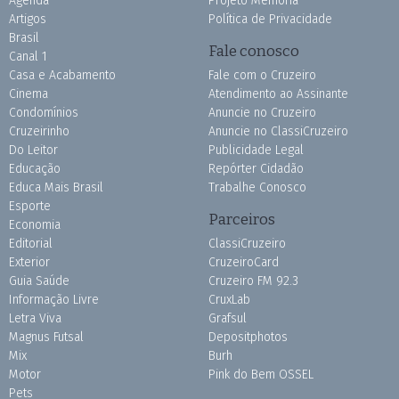
Agenda
Projeto Memória
Artigos
Política de Privacidade
Brasil
Fale conosco
Canal 1
Casa e Acabamento
Fale com o Cruzeiro
Cinema
Atendimento ao Assinante
Condomínios
Anuncie no Cruzeiro
Cruzeirinho
Anuncie no ClassiCruzeiro
Do Leitor
Publicidade Legal
Educação
Repórter Cidadão
Educa Mais Brasil
Trabalhe Conosco
Esporte
Parceiros
Economia
Editorial
ClassiCruzeiro
Exterior
CruzeiroCard
Guia Saúde
Cruzeiro FM 92.3
Informação Livre
CruxLab
Letra Viva
Grafsul
Magnus Futsal
Depositphotos
Mix
Burh
Motor
Pink do Bem OSSEL
Pets