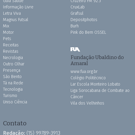
Guia Saúde
Cruzeiro FM 92.3
Informação Livre
CruxLab
Letra Viva
Grafsul
Magnus Futsal
Depositphotos
Mix
Burh
Motor
Pink do Bem OSSEL
Pets
Receitas
Revistas
Fundação Ubaldino do
Necrologia
Amaral
Outro Olhar
Presença
www.fua.org.br
São Bento
Colégio Politécnico
Tá na Rede
Lar Escola Monteiro Lobato
Tecnologia
Liga Sorocabana de Combate ao
Turismo
Câncer
Uniso Ciência
Vila dos Velhinhos
Contato
Redação:
(15) 99789-3913