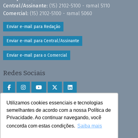
Central/Assinante:
(15) 2102-5100 - ramal 5110
Comercial:
(15) 2102-5100 - ramal 5060
Enviar e-mail para Redação
Enviar e-mail para Central/Assinante
Enviar e-mail para o Comercial
Redes Sociais
Utilizamos cookies essenciais e tecnologias
Faça download do aplicativo
semelhantes de acordo com a nossa Política de
Privacidade. Ao continuar navegando, você
Play Store e App Store
concorda com estas condições.
Saiba mais