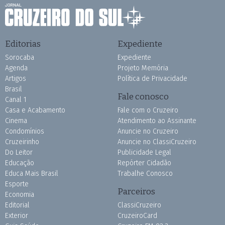
Editorias
Expediente
Sorocaba
Expediente
Agenda
Projeto Memória
Artigos
Política de Privacidade
Brasil
Fale conosco
Canal 1
Casa e Acabamento
Fale com o Cruzeiro
Cinema
Atendimento ao Assinante
Condomínios
Anuncie no Cruzeiro
Cruzeirinho
Anuncie no ClassiCruzeiro
Do Leitor
Publicidade Legal
Educação
Repórter Cidadão
Educa Mais Brasil
Trabalhe Conosco
Esporte
Parceiros
Economia
Editorial
ClassiCruzeiro
Exterior
CruzeiroCard