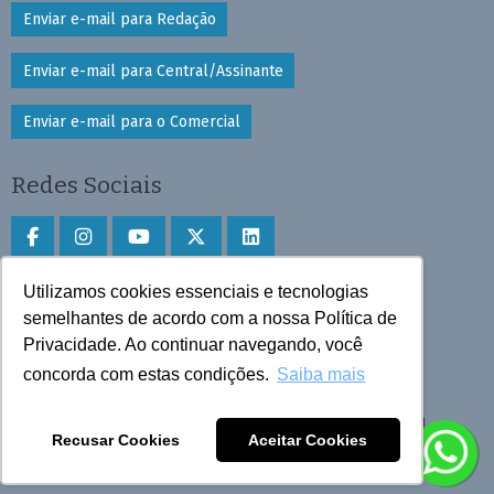
Enviar e-mail para Redação
Enviar e-mail para Central/Assinante
Enviar e-mail para o Comercial
Redes Sociais
Utilizamos cookies essenciais e tecnologias
Faça download do aplicativo
semelhantes de acordo com a nossa Política de
Privacidade. Ao continuar navegando, você
Play Store e App Store
concorda com estas condições.
Saiba mais
Todos os direitos reservados © 2025 Cruzeiro do Sul
Recusar Cookies
Aceitar Cookies