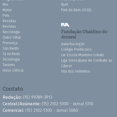
Mix
Burh
Motor
Pink do Bem OSSEL
Pets
Receitas
Revistas
Fundação Ubaldino do
Necrologia
Amaral
Outro Olhar
Presença
www.fua.org.br
São Bento
Colégio Politécnico
Tá na Rede
Lar Escola Monteiro Lobato
Tecnologia
Liga Sorocabana de Combate ao
Turismo
Câncer
Uniso Ciência
Vila dos Velhinhos
Contato
Redação:
(15) 99789-3913
Central/Assinante:
(15) 2102-5100 - ramal 5110
Comercial:
(15) 2102-5100 - ramal 5060