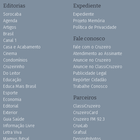
Editorias
Expediente
Sorocaba
Expediente
Agenda
Projeto Memória
Artigos
Política de Privacidade
Brasil
Fale conosco
Canal 1
Casa e Acabamento
Fale com o Cruzeiro
Cinema
Atendimento ao Assinante
Condomínios
Anuncie no Cruzeiro
Cruzeirinho
Anuncie no ClassiCruzeiro
Do Leitor
Publicidade Legal
Educação
Repórter Cidadão
Educa Mais Brasil
Trabalhe Conosco
Esporte
Parceiros
Economia
Editorial
ClassiCruzeiro
Exterior
CruzeiroCard
Guia Saúde
Cruzeiro FM 92.3
Informação Livre
CruxLab
Letra Viva
Grafsul
Magnus Futsal
Depositphotos