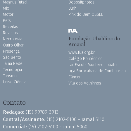
Magnus Futsal
Depositphotos
Mix
Burh
Motor
Pink do Bem OSSEL
Pets
Receitas
Revistas
Fundação Ubaldino do
Necrologia
Amaral
Outro Olhar
Presença
www.fua.org.br
São Bento
Colégio Politécnico
Tá na Rede
Lar Escola Monteiro Lobato
Tecnologia
Liga Sorocabana de Combate ao
Turismo
Câncer
Uniso Ciência
Vila dos Velhinhos
Contato
Redação:
(15) 99789-3913
Central/Assinante:
(15) 2102-5100 - ramal 5110
Comercial:
(15) 2102-5100 - ramal 5060