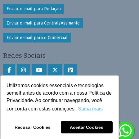
Enviar e-mail para Redação
Enviar e-mail para Central/Assinante
Enviar e-mail para o Comercial
Redes Sociais
Utilizamos cookies essenciais e tecnologias
Faça download do aplicativo
semelhantes de acordo com a nossa Política de
Privacidade. Ao continuar navegando, você
Play Store e App Store
concorda com estas condições.
Saiba mais
Todos os direitos reservados © 2025 Cruzeiro do Sul
Recusar Cookies
Aceitar Cookies