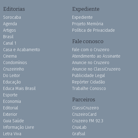
Editorias
Expediente
Sorocaba
Expediente
Agenda
Projeto Memória
Artigos
Política de Privacidade
Brasil
Fale conosco
Canal 1
Casa e Acabamento
Fale com o Cruzeiro
Cinema
Atendimento ao Assinante
Condomínios
Anuncie no Cruzeiro
Cruzeirinho
Anuncie no ClassiCruzeiro
Do Leitor
Publicidade Legal
Educação
Repórter Cidadão
Educa Mais Brasil
Trabalhe Conosco
Esporte
Parceiros
Economia
Editorial
ClassiCruzeiro
Exterior
CruzeiroCard
Guia Saúde
Cruzeiro FM 92.3
Informação Livre
CruxLab
Letra Viva
Grafsul