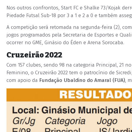
Nos outros confrontos, Start FC e Shalke 73/Kojak der
Piedade Futsal Sub-18 por 3 a 1 e 2 a 0 e também asse
A competição será retomada na segunda-feira (2), com 
jogos programados pela Secretaria de Esportes e Qualid
ocorrer no GME, Ginásio do Éden e Arena Sorocaba.
Cruzeirão 2022
Com 157 clubes, sendo 98 na categoria Principal, 21 no
Feminino, o Cruzeirão 2022 tem o patrocínio de Sicred
com apoio da
Fundação Ubaldino do Amaral (FUA)
, 