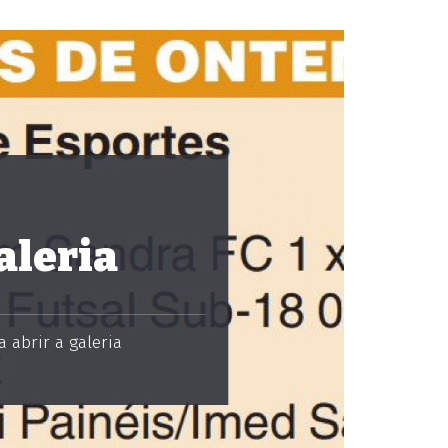
aleria
 abrir a galeria