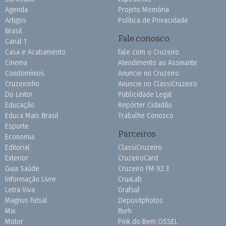
Agenda
Projeto Memória
Artigos
Política de Privacidade
Brasil
Fale conosco
Canal 1
Casa e Acabamento
Fale com o Cruzeiro
Cinema
Atendimento ao Assinante
Condomínios
Anuncie no Cruzeiro
Cruzeirinho
Anuncie no ClassiCruzeiro
Do Leitor
Publicidade Legal
Educação
Repórter Cidadão
Educa Mais Brasil
Trabalhe Conosco
Esporte
Parceiros
Economia
Editorial
ClassiCruzeiro
Exterior
CruzeiroCard
Guia Saúde
Cruzeiro FM 92.3
Informação Livre
CruxLab
Letra Viva
Grafsul
Magnus Futsal
Depositphotos
Mix
Burh
Motor
Pink do Bem OSSEL