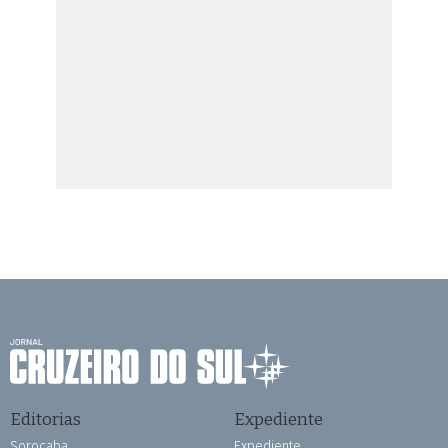
Editorias
Expediente
Sorocaba
Expediente