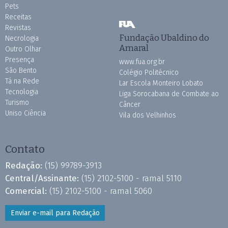
Pets
Receitas
Revistas
Fundação Ubaldino do
Necrologia
Amaral
Outro Olhar
Presença
www.fua.org.br
São Bento
Colégio Politécnico
Tá na Rede
Lar Escola Monteiro Lobato
Tecnologia
Liga Sorocabana de Combate ao
Turismo
Câncer
Uniso Ciência
Vila dos Velhinhos
Contato
Redação:
(15) 99789-3913
Central/Assinante:
(15) 2102-5100 - ramal 5110
Comercial:
(15) 2102-5100 - ramal 5060
Enviar e-mail para Redação