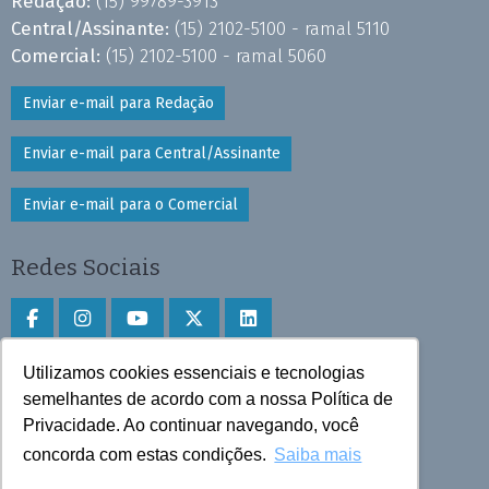
Redação:
(15) 99789-3913
Central/Assinante:
(15) 2102-5100 - ramal 5110
Comercial:
(15) 2102-5100 - ramal 5060
Enviar e-mail para Redação
Enviar e-mail para Central/Assinante
Enviar e-mail para o Comercial
Redes Sociais
Utilizamos cookies essenciais e tecnologias
Faça download do aplicativo
semelhantes de acordo com a nossa Política de
Privacidade. Ao continuar navegando, você
Play Store e App Store
concorda com estas condições.
Saiba mais