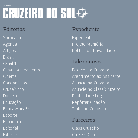
Editorias
Expediente
Sorocaba
Expediente
Agenda
Projeto Memória
Artigos
Política de Privacidade
Brasil
Fale conosco
Canal 1
Casa e Acabamento
Fale com o Cruzeiro
Cinema
Atendimento ao Assinante
Condomínios
Anuncie no Cruzeiro
Cruzeirinho
Anuncie no ClassiCruzeiro
Do Leitor
Publicidade Legal
Educação
Repórter Cidadão
Educa Mais Brasil
Trabalhe Conosco
Esporte
Parceiros
Economia
Editorial
ClassiCruzeiro
Exterior
CruzeiroCard