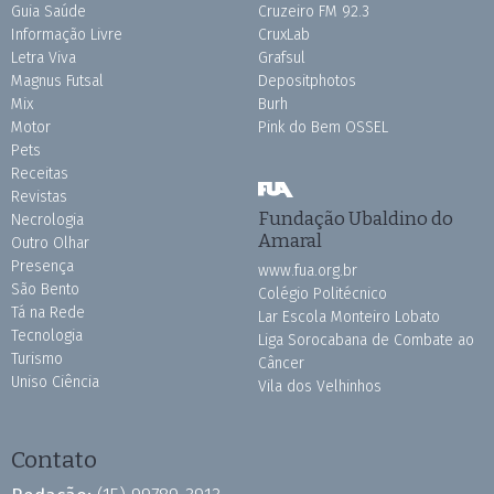
Guia Saúde
Cruzeiro FM 92.3
Informação Livre
CruxLab
Letra Viva
Grafsul
Magnus Futsal
Depositphotos
Mix
Burh
Motor
Pink do Bem OSSEL
Pets
Receitas
Revistas
Fundação Ubaldino do
Necrologia
Amaral
Outro Olhar
Presença
www.fua.org.br
São Bento
Colégio Politécnico
Tá na Rede
Lar Escola Monteiro Lobato
Tecnologia
Liga Sorocabana de Combate ao
Turismo
Câncer
Uniso Ciência
Vila dos Velhinhos
Contato